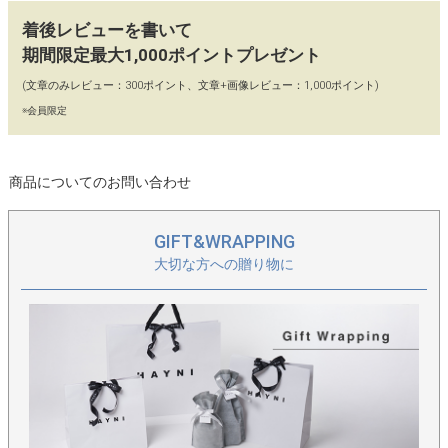
【カラー】
着後レビューを書いて
グレー、ホワイト、ブラック、ブロンズゴールド
期間限定最大1,000ポイントプレゼント
【90日間交換・返品保証】
(文章のみレビュー：300ポイント、文章+画像レビュー：1,000ポイント)
当店ではイメージ違い、初期不良による返品、カラー交換、不具
※会員限定
合交換を「往復送料店舗負担」にてお受けしております。どうぞ
お気軽にお買い物をお楽しみください。
商品についてのお問い合わせ
【保存に便利な不織布付き】
保存に便利な、HAYNIロゴ入りの不織布に商品をお入れし、丁寧
GIFT&WRAPPING
に梱包してお届けいたします。
大切な方への贈り物に
改良版Mサイズはこちら＞