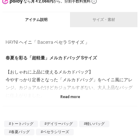
なら
月々2,066円
から。分割手数料無料
アイテム説明
サイズ・素材
HAYNI ヘイニ「 Bacerra ベセラ Sサイズ 」
春夏を彩る「超軽量」メルカドバッグ Sサイズ
【おしゃれに上品に使えるメルカドバッグ】
今やすっかり定番となった「メルカドバッグ」をヘイニ風にアレ
ンジ。カジュアルだけどカジュアルすぎない、大人上品なバッグ
に仕上がりました。
【やわらかいビニール素材を使用】
本体はやわらかくしなやかで、肌あたりが優しいのがうれしいポ
#トートバッグ
#デイリーバッグ
#軽いバッグ
イント。持ち手は丸みを帯びたフォルムで、女性の手にも握りや
#春夏バッグ
#ベセラシリーズ
すい細身の作りで、食い込みにくい適度なやわらかさです。