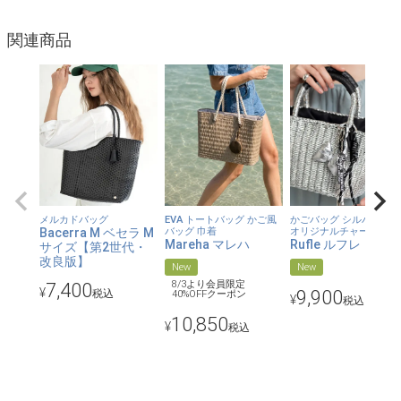
【汚れ、水に強くてお手入れいらず】
関連商品
汚れがつきにくく、お手入れが簡単。水に強い素材なので、プー
ルバッグやレジャーバッグとしてもおすすめです。雨の多い季節
にも重宝します。
【コンパクトなサイズ感ながらも収納力◎】
ちょうどB5サイズ横や、500mlペットボトルが横向きに入るサイ
ズ。マチが広いので見た目以上にたくさん入ります。長財布にス
マホ、その他小物がしっかり入るので、春夏の普段使いにぴった
りなバッグです。
メルカドバッグ
EVA トートバッグ かご風
かごバッグ シルバー 巾
Bacerra M ベセラ M
バッグ 巾着
オリジナルチャーム
Mareha マレハ
Rufle ルフレ
サイズ【第2世代・
【超軽量】
改良版】
New
New
とにかく軽い。「約260ｇ」と超軽量！とっても軽いので、重い
8/3より会員限定
7,400
¥
9,900
税込
40%OFFクーポン
¥
税込
バッグが苦手な方にもおすすめ。毎日のおでかけに重宝します。
10,850
¥
税込
【ワンポイント】
星座ベテルギウスを描いた小さなチャームがワンポイント。