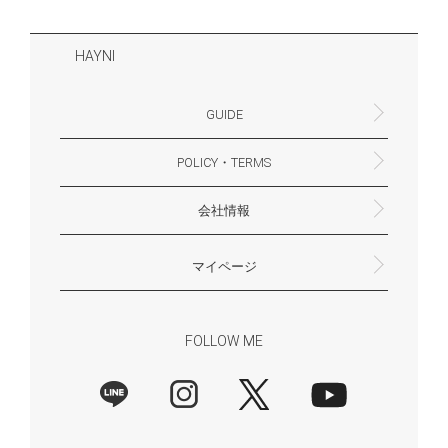
HAYNI
GUIDE
POLICY・TERMS
よくあるご質問・お問合せ
お支払いについて
配送・送料について
営業時間
ギフトサービスについて
Philosophy
一緒に働く？(HAYNI採用情報サイトへ)
for Foreigners (overseas delivery)
会社情報
返品・交換について
プライバシーポリシー
特定商取引法に基づく表示
外部送信ポリシー
株式会社HAYNI
〒532-0001
大阪府大阪市淀川区十八条3-9-35
電話番号：06-6868-9671
※お電話でのお問合せ受付は行っておりません
メール：support@hayni.jp
お問い合わせはこちらからお願いいたします
営業時間：10：00～15：00（金曜日は14：00ま
定休日： 土・日・祝祭日
※土日祝祭日はお休みをいただきます。
メールの返信は翌営業日となりますので、ご了承
マイページ
で）
ください。
新規会員登録
マイページ
会員特典について
商品レビュー一覧
FOLLOW ME