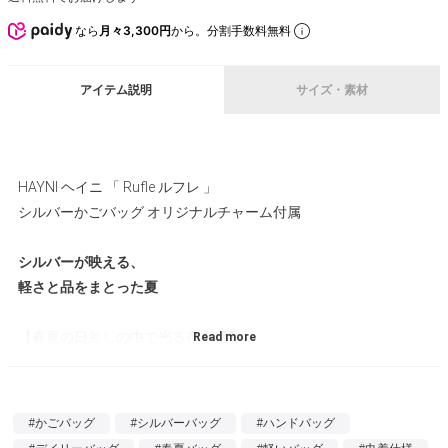
なら
月々3,300円
から。分割手数料無料
アイテム説明
サイズ・素材
HAYNI ヘイニ 「 Rufle ルフレ 」
シルバーかごバッグ オリジナルチャーム付属
シルバーが映える、
軽さと品をまとった夏
【春夏の日差しの中で光る存在感】
強い日差しの中でもしっかりその存在感を見せるシルバーの輝き
が気分を高めるバッグ。決して派手な輝きではないので、シルバ
ーバッグ初心者でも持ちやすい。
#かごバッグ
#シルバーバッグ
#ハンドバッグ