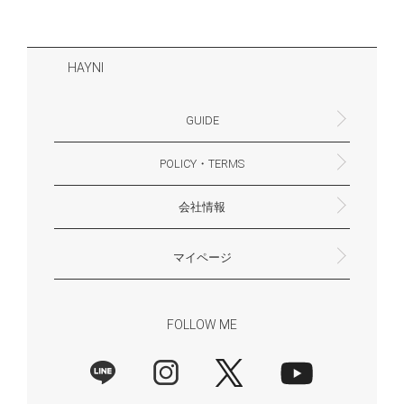
HAYNI
GUIDE
POLICY・TERMS
よくあるご質問・お問合せ
お支払いについて
配送・送料について
営業時間
ギフトサービスについて
Philosophy
一緒に働く？(HAYNI採用情報サイトへ)
for Foreigners (overseas delivery)
会社情報
返品・交換について
プライバシーポリシー
特定商取引法に基づく表示
外部送信ポリシー
株式会社HAYNI
〒532-0001
大阪府大阪市淀川区十八条3-9-35
電話番号：06-6868-9671
※お電話でのお問合せ受付は行っておりません
メール：support@hayni.jp
お問い合わせはこちらからお願いいたします
営業時間：10：00～15：00（金曜日は14：00ま
定休日： 土・日・祝祭日
※土日祝祭日はお休みをいただきます。
メールの返信は翌営業日となりますので、ご了承
マイページ
で）
ください。
新規会員登録
マイページ
会員特典について
商品レビュー一覧
FOLLOW ME