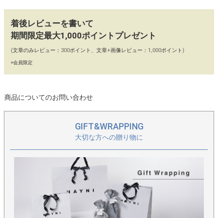
ハンドルに巻かれた本革にステッチを施して、大人らしさをさり
げなく主張。全体の雰囲気を程よく引き締めます。
着後レビューを書いて
期間限定最大1,000ポイントプレゼント
【コーディネート】
(文章のみレビュー：300ポイント、文章+画像レビュー：1,000ポイント)
カジュアルからフェミニンスタイルまで、幅広いコーデでお楽し
※会員限定
みいただけます。夏は浴衣に合わせるのもおすすめです。
【カラー】
商品についてのお問い合わせ
シルバー
GIFT&WRAPPING
【90日間 交換・返品保証】
大切な方への贈り物に
当店ではイメージ違い、初期不良による返品、カラー交換、不具
合交換を「往復送料店舗負担」にてお受けしております。どうぞ
お気軽にお買い物をお楽しみください。
【保存に便利な不織布付き】
保存に便利な、HAYNIロゴ入りの不織布に商品をお入れし、丁寧
に梱包してお届けいたします。