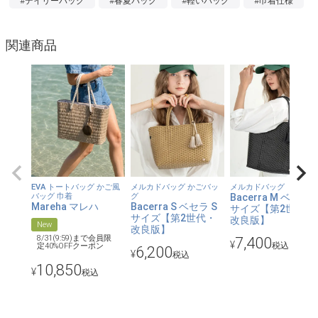
#デイリーバッグ
#春夏バッグ
#軽いバッグ
#巾着仕様
【本体約340gと軽量】
ふっと軽く手に取れる軽量さが魅力。チャームは全部で約60g。
関連商品
つけ外しができるので、シーンに合わせて調節可能。
【程よいサイズ感】
コンパクトながらも、長財布やスマホ、その他春夏の必需品が入
るサイズです。バッグの口が巾着で締まるので、中身が丸見えに
ならないのが嬉しい。
【ナチュラルな風合い】
素材から仕上げまで職人の手により行われているので、機械製品
EVA トートバッグ かご風
メルカドバッグ かごバッ
メルカドバッグ
バッグ 巾着
グ
Bacerra M ベセラ 
にはない手仕事ならではの表情があるバッグです。
Mareha マレハ
Bacerra S ベセラ S
サイズ【第2世代・
サイズ【第2世代・
改良版】
New
改良版】
8/31(9:59)まで会員限
7,400
【チャームが付属】
¥
税込
定40%OFFクーポン
6,200
¥
税込
じゃらっと付けても単品で付けてもOKなチャームが付属。その日
10,850
¥
税込
の気分に合わせて使えます。
【本革で大人っぽく】