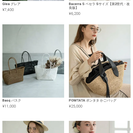
Glea グレア
Bacerra S ベセラ Sサイズ【第2世代・改
良版】
¥
7,400
¥
6,200
Basq バスク
POMTATA ポンタタ かごバッグ
¥
11,000
¥
25,000