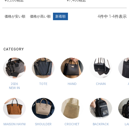
¥
6,200
¥
7,400
税込
税込
4
件中
1
-
4
件表示
価格が安い順
価格が高い順
新着順
CATEGORY
2026
TOTE
HAND
CHAIN
NEW IN
MAISON HAYNI
SHOULDER
CROCHET
BACKPACK
LA