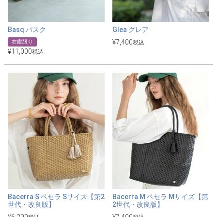
Basq バスク
Glea グレア
¥
7,400
在庫限り
税込
¥
11,000
税込
Bacerra S ベセラ Sサイズ【第2
Bacerra M ベセラ Mサイズ【第
世代・改良版】
2世代・改良版】