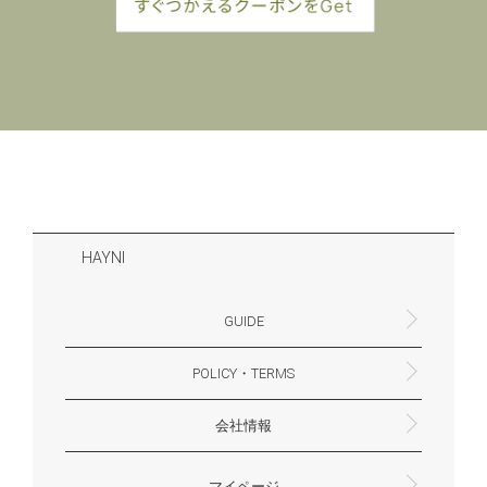
HAYNI
GUIDE
POLICY・TERMS
よくあるご質問・お問合せ
お支払いについて
配送・送料について
営業時間
ギフトサービスについて
Philosophy
一緒に働く？(HAYNI採用情報サイトへ)
for Foreigners (overseas delivery)
会社情報
返品・交換について
プライバシーポリシー
特定商取引法に基づく表示
外部送信ポリシー
株式会社HAYNI
〒532-0001
大阪府大阪市淀川区十八条3-9-35
電話番号：06-6868-9671
※お電話でのお問合せ受付は行っておりません
メール：support@hayni.jp
お問い合わせはこちらからお願いいたします
営業時間：10：00～15：00（金曜日は14：00ま
定休日： 土・日・祝祭日
※土日祝祭日はお休みをいただきます。
メールの返信は翌営業日となりますので、ご了承
マイページ