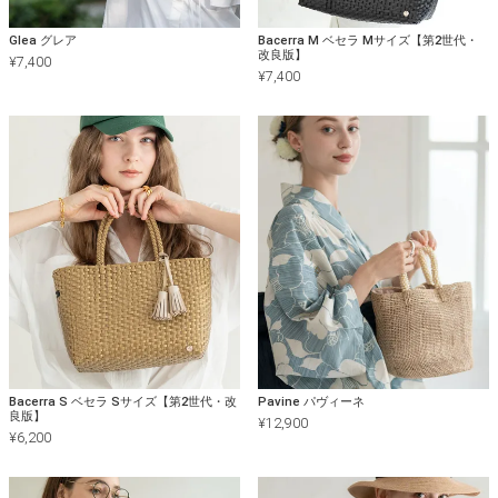
Glea グレア
Bacerra M ベセラ Mサイズ【第2世代・
改良版】
¥
7,400
¥
7,400
Bacerra S ベセラ Sサイズ【第2世代・改
Pavine パヴィーネ
良版】
¥
12,900
¥
6,200