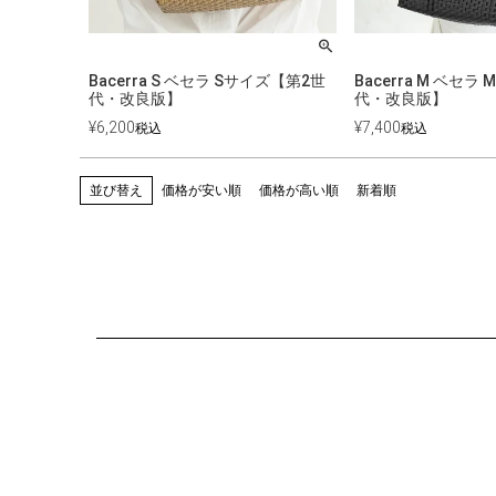
Bacerra S ベセラ Sサイズ【第2世
Bacerra M ベセ
代・改良版】
代・改良版】
¥
6,200
¥
7,400
税込
税込
並び替え
価格が安い順
価格が高い順
新着順