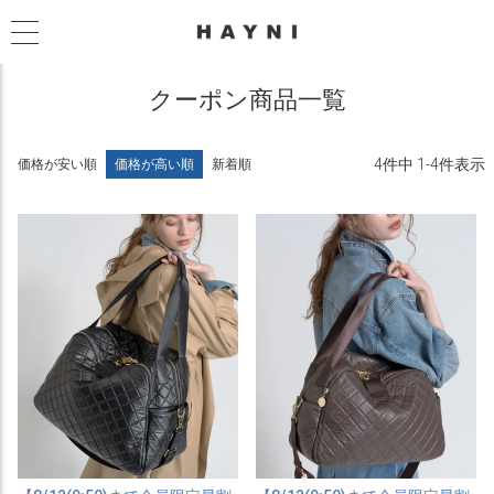
クーポン商品一覧
4
件中
1
-
4
件表示
価格が安い順
価格が高い順
新着順