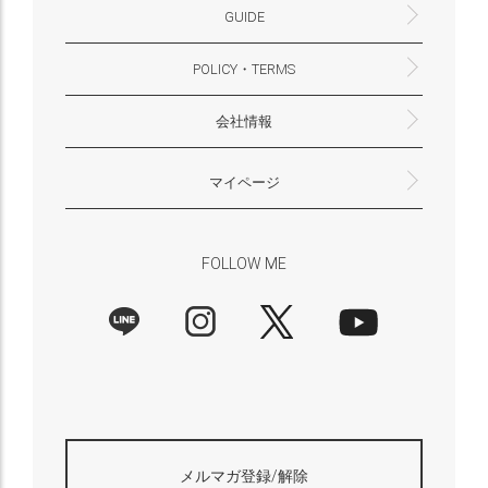
GUIDE
POLICY・TERMS
よくあるご質問・お問合せ
お支払いについて
配送・送料について
営業時間
ギフトサービスについて
Philosophy
一緒に働く？(HAYNI採用情報サイトへ)
for Foreigners (overseas delivery)
会社情報
返品・交換について
プライバシーポリシー
特定商取引法に基づく表示
外部送信ポリシー
株式会社HAYNI
〒532-0001
大阪府大阪市淀川区十八条3-9-35
電話番号：06-6868-9671
※お電話でのお問合せ受付は行っておりません
メール：support@hayni.jp
お問い合わせはこちらからお願いいたします
営業時間：10：00～15：00（金曜日は14：00ま
定休日： 土・日・祝祭日
※土日祝祭日はお休みをいただきます。
メールの返信は翌営業日となりますので、ご了承
マイページ
で）
ください。
新規会員登録
マイページ
会員特典について
商品レビュー一覧
FOLLOW ME
メルマガ登録/解除