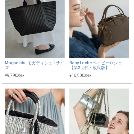
Mogadishu モガディシュ Lサイ
Baby Loche ベイビーロシェ
ズ
【第2世代・改良版】
¥
9,790
¥
16,900
税込
税込