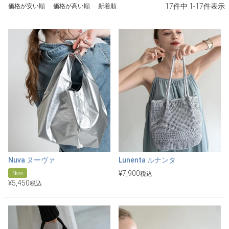
17
件中
1
-
17
件表示
価格が安い順
価格が高い順
新着順
Nuva ヌーヴァ
Lunenta ルナンタ
¥
7,900
New
税込
¥
5,450
税込