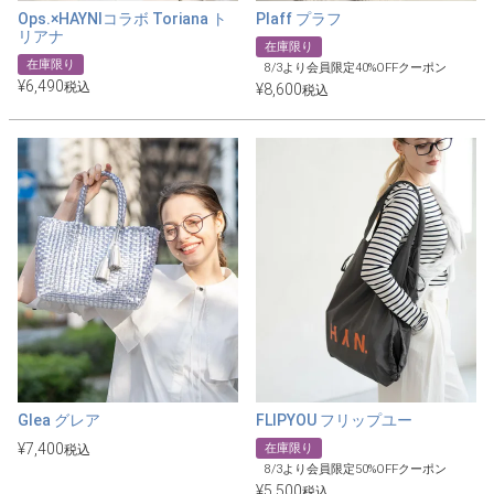
Ops.×HAYNIコラボ Toriana ト
Plaff プラフ
リアナ
在庫限り
在庫限り
8/3より会員限定40%OFFクーポン
¥
6,490
税込
¥
8,600
税込
Glea グレア
FLIPYOU フリップユー
¥
7,400
在庫限り
税込
8/3より会員限定50%OFFクーポン
¥
5,500
税込