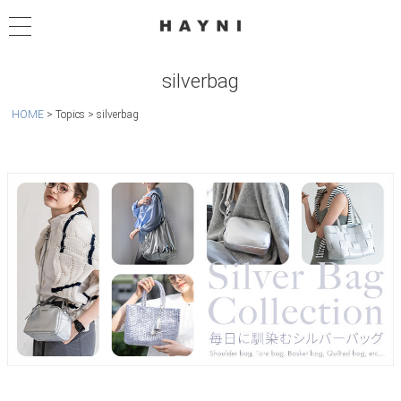
silverbag
HOME
Topics
silverbag