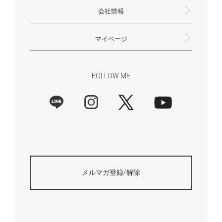
会社情報
返品・交換について
プライバシーポリシー
特定商取引法に基づく表示
外部送信ポリシー
株式会社HAYNI
〒532-0001
大阪府大阪市淀川区十八条3-9-35
電話番号：06-6868-9671
※お電話でのお問合せ受付は行っておりません
メール：support@hayni.jp
お問い合わせはこちらからお願いいたします
営業時間：10：00～15：00（金曜日は14：00ま
定休日： 土・日・祝祭日
※土日祝祭日はお休みをいただきます。
メールの返信は翌営業日となりますので、ご了承
マイページ
で）
ください。
新規会員登録
マイページ
会員特典について
商品レビュー一覧
FOLLOW ME
メルマガ登録/解除