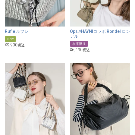
Rufle ルフレ
Ops.×HAYNIコラボ Rondel ロン
デル
New
在庫限り
¥
9,900
税込
¥
6,490
税込