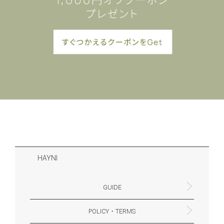
HAYNI
GUIDE
POLICY・TERMS
よくあるご質問・お問合せ
お支払いについて
配送・送料について
営業時間
ギフトサービスについて
Philosophy
一緒に働く？(HAYNI採用情報サイトへ)
for Foreigners (overseas delivery)