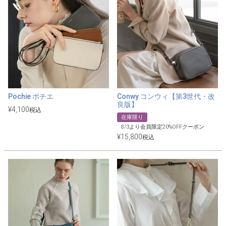
Pochie ポチエ
Conwy コンウィ【第3世代・改
良版】
¥
4,100
税込
在庫限り
8/3より会員限定20%OFFクーポン
¥
15,800
税込