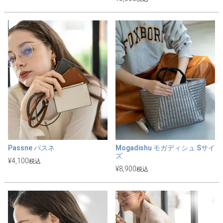
Passne パスネ
Mogadishu モガディシュ Sサイ
ズ
¥
4,100
税込
¥
8,900
税込