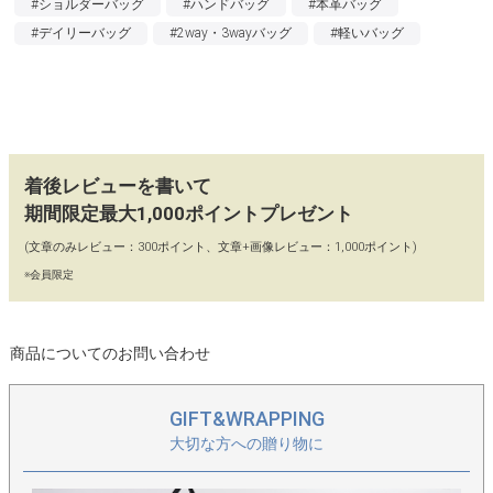
#ショルダーバッグ
#ハンドバッグ
#本革バッグ
な細身本革タイプの2種のショルダーベルトが付属。アクセサリ
#デイリーバッグ
#2way・3wayバッグ
#軽いバッグ
ーのように付け替えて気軽に＆身軽にお楽しみいただけます。
●もちろんハンドバッグとしても使える3WAY仕様です。
●大きく開くダブルファスナー仕様で物が探しやすく、収納力に
も抜け目ナシ。さらに底鋲付き。こだわりをぎゅっと詰め込んだ
着後レビューを書いて
ミニショルダーです。
期間限定最大1,000ポイントプレゼント
(文章のみレビュー：300ポイント、文章+画像レビュー：1,000ポイント)
【コーディネート】
※会員限定
カジュアルなシーンでも特別な日のお洋服にも似合います。
大人可愛いデザインでも本革の質感で落ち着いた印象に仕上がり
ます。
商品についてのお問い合わせ
【カラー】
ブラック、モカグレージュ、ワインチョコ、ブルー
GIFT&WRAPPING
大切な方への贈り物に