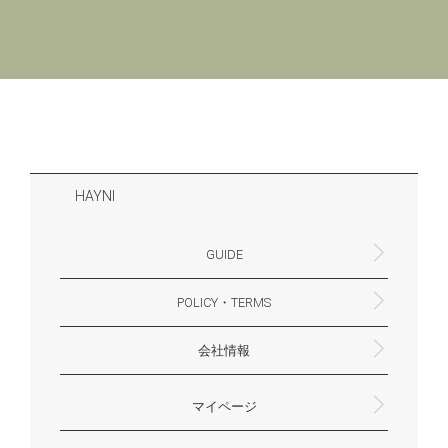
HAYNI
GUIDE
POLICY・TERMS
よくあるご質問・お問合せ
お支払いについて
配送・送料について
営業時間
ギフトサービスについて
Philosophy
一緒に働く？(HAYNI採用情報サイトへ)
for Foreigners (overseas delivery)
会社情報
返品・交換について
プライバシーポリシー
特定商取引法に基づく表示
外部送信ポリシー
株式会社HAYNI
〒532-0001
大阪府大阪市淀川区十八条3-9-35
電話番号：06-6868-9671
※お電話でのお問合せ受付は行っておりません
メール：support@hayni.jp
お問い合わせはこちらからお願いいたします
営業時間：10：00～15：00（金曜日は14：00ま
定休日： 土・日・祝祭日
※土日祝祭日はお休みをいただきます。
メールの返信は翌営業日となりますので、ご了承
マイページ
で）
ください。