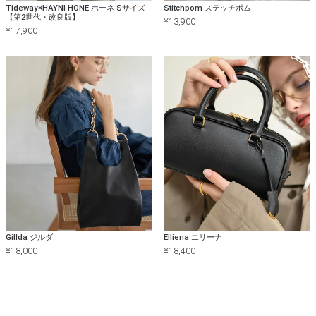
Tideway×HAYNI HONE ホーネ Sサイズ
Stitchpom ステッチポム
【第2世代・改良版】
¥
13,900
¥
17,900
Gillda ジルダ
Elliena エリーナ
¥
18,000
¥
18,400