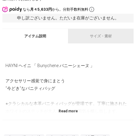
なら
月々5,633円
から。分割手数料無料
申し訳ございません。ただいま在庫がございません。
アイテム説明
サイズ・素材
HAYNI ヘイニ 「 Bunychene バニーシェーヌ 」
アクセサリー感覚で身にまとう
“今どき”なバニティバッグ
●クラシカルな本革バニティバッグが登場です。丁寧に施された
ホワイトのステッチが大人レトロな雰囲気を醸し出します。
●超軽量なのにチープに見えない絶妙なデザインに仕上げたチェ
ーンタイプと、ギボシという存在感控えめの金具を使用した上品