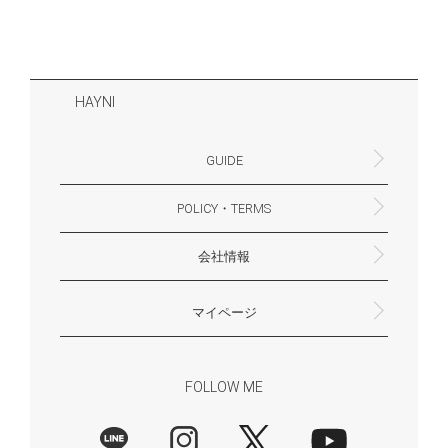
HAYNI
GUIDE
POLICY・TERMS
よくあるご質問・お問合せ
お支払いについて
配送・送料について
営業時間
ギフトサービスについて
Philosophy
一緒に働く？(HAYNI採用情報サイトへ)
for Foreigners (overseas delivery)
会社情報
返品・交換について
プライバシーポリシー
特定商取引法に基づく表示
外部送信ポリシー
株式会社HAYNI
〒532-0001
大阪府大阪市淀川区十八条3-9-35
電話番号：06-6868-9671
※お電話でのお問合せ受付は行っておりません
メール：support@hayni.jp
お問い合わせはこちらからお願いいたします
営業時間：10：00～15：00（金曜日は14：00ま
定休日： 土・日・祝祭日
※土日祝祭日はお休みをいただきます。
メールの返信は翌営業日となりますので、ご了承
マイページ
で）
ください。
新規会員登録
マイページ
会員特典について
商品レビュー一覧
FOLLOW ME