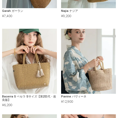
Garah ガーラン
Najia ナジア
¥
7,400
¥
9,200
Bacerra S ベセラ Sサイズ【第2世代・改
Pavine パヴィーネ
良版】
¥
12,900
¥
6,200