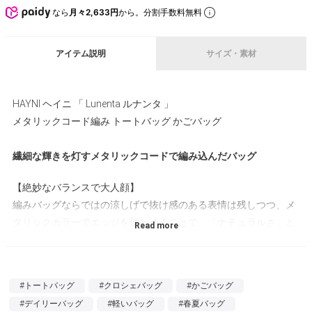
なら
月々2,633円
から。分割手数料無料
アイテム説明
サイズ・素材
HAYNI ヘイニ 「 Lunenta ルナンタ 」
メタリックコード編み トートバッグ かごバッグ
繊細な輝きを灯すメタリックコードで編み込んだバッグ
【絶妙なバランスで大人顔】
編みバッグならではの涼しげで抜け感のある表情は残しつつ、メ
タリックカラーでエッジを効かせることで、「ナチュラルさ」と
「大人な上品さ」の絶妙なバランスが叶うバッグです。
【品よく映える光沢感】
#トートバッグ
#クロシェバッグ
#かごバッグ
繊細なメタリックコード編みが光を集めて、コーデに沈みこまな
#デイリーバッグ
#軽いバッグ
#春夏バッグ
い存在感を放ちます。