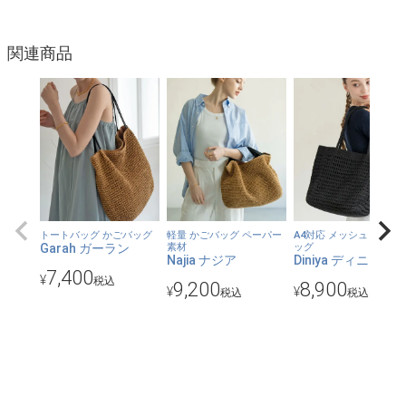
【扱いやすさが魅力の編みバッグ】
関連商品
天然素材のかごバッグやペーパー素材より取り扱いやすいのもポ
イント。
【程よいサイズ感】
このサイズだからちょうどいい。小さくもなく大きくもない持ち
やすさを考えた絶妙なサイズと軽さです。
【コーディネート】
差し色としてメタリックカラーを投入することでエッジの効いた
トートバッグ かごバッグ
軽量 かごバッグ ペーパー
A4対応 メッシュトート
Garah ガーラン
素材
ッグ
コーデに仕上がります。テイストを選ばない春夏の相棒バッグで
Najia ナジア
Diniya ディニヤ
7,400
す。
¥
税込
9,200
8,900
¥
¥
税込
税込
【カラー】
シルバー、ゴールド、ブラック