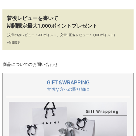
っかり入ります。
●程よいツヤ感があり、しっとりやわらかな牛革を使用していま
着後レビューを書いて
す。
期間限定最大1,000ポイントプレゼント
(文章のみレビュー：300ポイント、文章+画像レビュー：1,000ポイント)
【コーディネート】
※会員限定
扱いやすいサイズ感で、毎日持ちたくなるチェーンバッグ。カジ
ュアルにもキレイ目にも似合います。
商品についてのお問い合わせ
GIFT&WRAPPING
大切な方への贈り物に