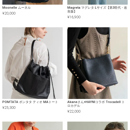
Moonelle ムーネル
Magreta マグレタ Lサイズ【第3世代・改
良版】
¥
20,000
¥
16,900
POMTATA ポンタタ ティオ MAトート
Akaneさん×HAYNIコラボ Trocadell ト
ロカデル
¥
25,300
¥
22,000