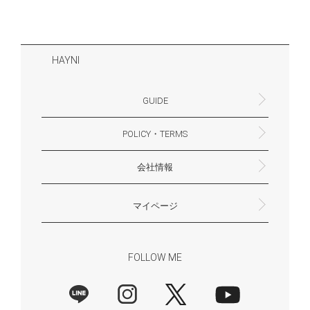
HAYNI
GUIDE
POLICY・TERMS
よくあるご質問・お問合せ
お支払いについて
配送・送料について
営業時間
ギフトサービスについて
Philosophy
一緒に働く？(HAYNI採用情報サイトへ)
for Foreigners (overseas delivery)
会社情報
返品・交換について
プライバシーポリシー
特定商取引法に基づく表示
外部送信ポリシー
株式会社HAYNI
〒532-0001
大阪府大阪市淀川区十八条3-9-35
電話番号：06-6868-9671
※お電話でのお問合せ受付は行っておりません
メール：support@hayni.jp
お問い合わせはこちらからお願いいたします
営業時間：10：00～15：00（金曜日は14：00ま
定休日： 土・日・祝祭日
※土日祝祭日はお休みをいただきます。
メールの返信は翌営業日となりますので、ご了承
マイページ
で）
ください。
新規会員登録
マイページ
会員特典について
商品レビュー一覧
FOLLOW ME