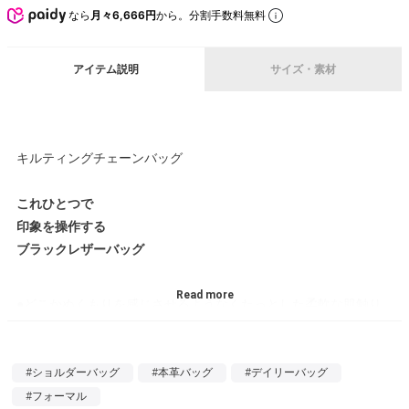
なら
月々6,666円
から。分割手数料無料
アイテム説明
サイズ・素材
キルティングチェーンバッグ
これひとつで
印象を操作する
ブラックレザーバッグ
●どこかぬくもりを感じさせるようなくたっとした柔軟な肌触り
の良い質感の牛革を、シンプルかつリュクスなキルティング風に
アレンジ。ゴールド／シルバーのチェーンが一体感を持って溶け
込んだバッグです。
#ショルダーバッグ
#本革バッグ
#デイリーバッグ
#フォーマル
●金具はゴールド、シルバー2種類展開。金具でイメージも変わり