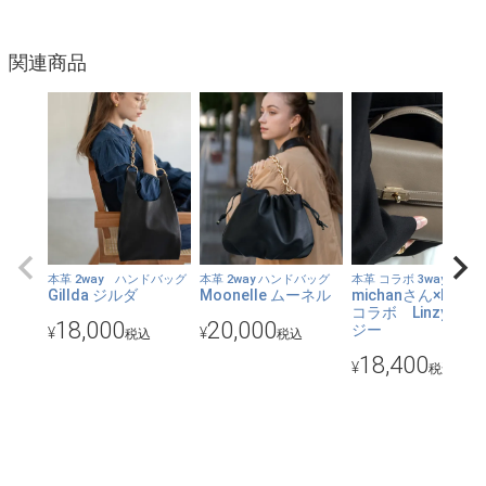
ます。
●見た目より意外に軽い？！毎日使いやすいよう、質感を保ちつ
関連商品
つもずっしりと重すぎることがないように調整を繰り返したチェ
ーンを使用しています。
●口は隠しマグネットで開閉します。中はすっきりとした空間に
オープンポケット×2と深めのファスナーポケットを装備。
●前面上部に小さく箔押しされたHAYNIロゴが小さなワンポイン
ト。そのロゴの下はゆるやかなカーブを描いたポケットになって
います。スマホや定期入れなど、すぐ取り出したいものを入れる
本革 2way ハンドバッグ
本革 2way ハンドバッグ
本革 コラボ 3way
Gillda ジルダ
Moonelle ムーネル
michanさん×HAYNI
のにぴったり。
コラボ Linzy リン
18,000
20,000
ジー
¥
¥
税込
税込
●チェーンバッグがお好きな方にも、はじめて使うという方に
18,400
も、どなたにでも使いやすい上品な雰囲気。その秘密は、たっぷ
¥
税込
り惜しげなく使った上質な本革と、輝きすぎないチェーン。特に
今回のゴールドは深みある落ち着いたカラーでより大人っぽくス
タイリッシュ。
●約7cmのマチありで、スマホにお財布、ポーチ、小物などがし