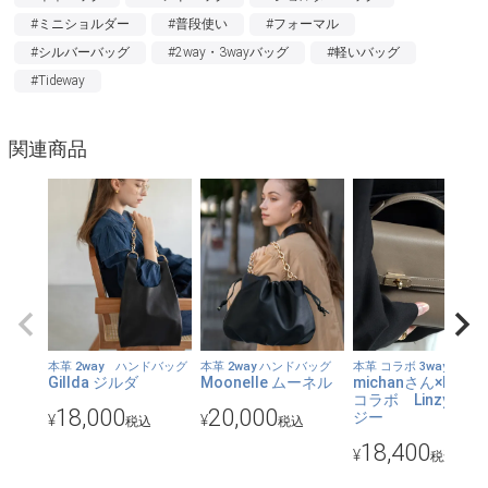
#ミニショルダー
#普段使い
#フォーマル
【都会的なモード感】
#シルバーバッグ
#2way・3wayバッグ
#軽いバッグ
存在感のあるボックス型のデザイン。そして、レザー断面、床面
#Tideway
（裏側）は敢えて染めず、切り口の色がアクセントに。クラフト
感がありながらも、モードな雰囲気を漂わせます。
関連商品
【直感で開くシンプル構造】
開口部は、マグネットがついた蓋を被せる珍しい仕様で、まるで
箱を開けるかのように開閉できるユニークさ。大きく開くので、
物がスムーズに取り出せます。
【日本製】
日本の確かな技術力を持つ職人によって丁寧に仕上げておりま
す。
本革 2way ハンドバッグ
本革 2way ハンドバッグ
本革 コラボ 3way
Gillda ジルダ
Moonelle ムーネル
michanさん×HAYNI
【軽量約330g】
コラボ Linzy リン
18,000
20,000
ジー
本革チェーンバッグというと、重たそうなイメージが先行します
¥
¥
税込
税込
が、このバッグは本体だけで約270g、チェーンショルダーを加え
18,400
¥
税込
ても約330gと軽量です。