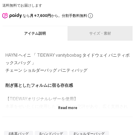
送料無料でお届けします
なら
月々7,600円
から。分割手数料無料
アイテム説明
サイズ・素材
HAYNI ヘイニ 「 TIDEWAY vanityboxbag タイドウェイ バニティボ
ックスバッグ 」
チェーン ショルダーバッグ バニティバッグ
削ぎ落としたフォルムに宿る存在感
【TIDEWAYオリジナルレザーを使用】
本革をぜいたくに使用したアイテムに定評があり、広く支持され
ているブランド「TIDEWAY（タイドウェイ）」のバッグです。こ
ちらは、ヌメ革の表面にブラックとシルバーを吹き付けたオリジ
ナルレザーを使用しています。
#本革バッグ
#ハンドバッグ
#ショルダーバッグ