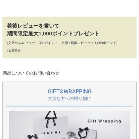
【2way】
取り外し可能なチェーンショルダーが付属。チェーンショルダー
着後レビューを書いて
を使うことで、雰囲気も一気に変わります。
期間限定最大1,000ポイントプレゼント
【カラー】
(文章のみレビュー：300ポイント、文章+画像レビュー：1,000ポイント)
ブラック、シルバー
※会員限定
【90日間交換・返品保証】
当店ではイメージ違い、初期不良による返品、カラー交換、不具
商品についてのお問い合わせ
合交換を「往復送料店舗負担」にてお受けしております。どうぞ
お気軽にお買い物をお楽しみください。
GIFT&WRAPPING
大切な方への贈り物に
【保存に便利な不織布付き】
保存に便利な、HAYNIロゴ入りの不織布に商品をお入れし、丁寧
に梱包してお届けいたします。