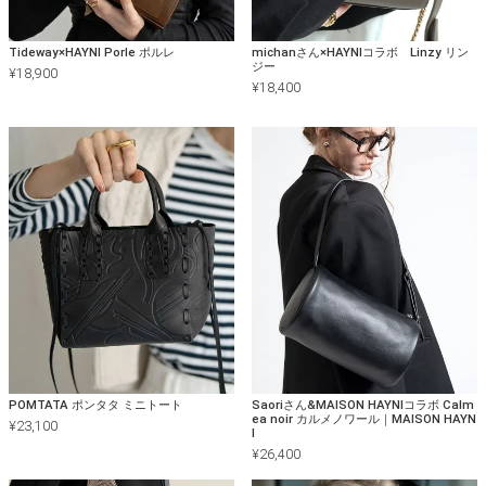
Tideway×HAYNI Porle ポルレ
michanさん×HAYNIコラボ Linzy リン
ジー
¥
18,900
¥
18,400
POMTATA ポンタタ ミニトート
Saoriさん&MAISON HAYNIコラボ Calm
ea noir カルメノワール｜MAISON HAYN
¥
23,100
I
¥
26,400