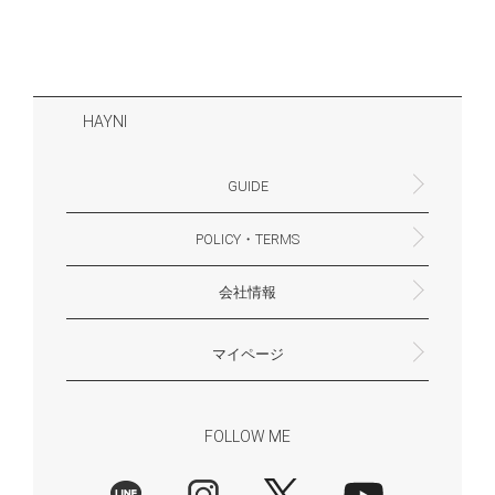
HAYNI
GUIDE
POLICY・TERMS
よくあるご質問・お問合せ
お支払いについて
配送・送料について
営業時間
ギフトサービスについて
Philosophy
一緒に働く？(HAYNI採用情報サイトへ)
for Foreigners (overseas delivery)
会社情報
返品・交換について
プライバシーポリシー
特定商取引法に基づく表示
外部送信ポリシー
株式会社HAYNI
〒532-0001
大阪府大阪市淀川区十八条3-9-35
電話番号：06-6868-9671
※お電話でのお問合せ受付は行っておりません
メール：support@hayni.jp
お問い合わせはこちらからお願いいたします
営業時間：10：00～15：00（金曜日は14：00ま
定休日： 土・日・祝祭日
※土日祝祭日はお休みをいただきます。
メールの返信は翌営業日となりますので、ご了承
マイページ
で）
ください。
新規会員登録
マイページ
会員特典について
商品レビュー一覧
FOLLOW ME