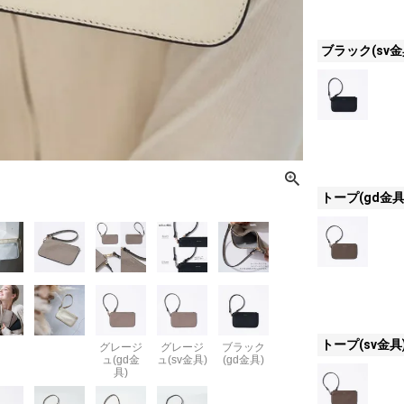
ブラック(sv金
トープ(gd金具
トープ(sv金具
グレージ
グレージ
ブラック
ュ(gd金
ュ(sv金具)
(gd金具)
具)