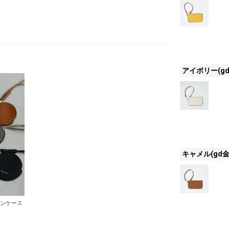
アイボリー(gd
キャメル(gd金
インケース
】