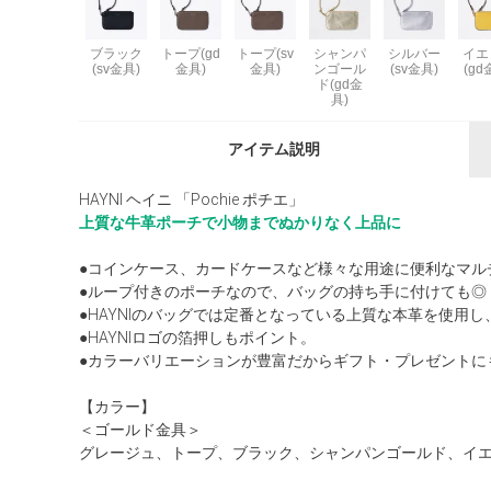
ブラック
トープ(gd
トープ(sv
シャンパ
シルバー
イエ
(sv金具)
金具)
金具)
ンゴール
(sv金具)
(gd
ド(gd金
具)
アイテム説明
HAYNI ヘイニ 「Pochie ポチエ」
上質な牛革ポーチで小物までぬかりなく上品に
●コインケース、カードケースなど様々な用途に便利なマル
●ループ付きのポーチなので、バッグの持ち手に付けても◎
●HAYNIのバッグでは定番となっている上質な本革を使用
●HAYNIロゴの箔押しもポイント。
●カラーバリエーションが豊富だからギフト・プレゼントに
【カラー】
＜ゴールド金具＞
グレージュ、トープ、ブラック、シャンパンゴールド、イ