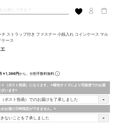
ーチ ストラップ付き ファスナー 小銭入れ コインケース マル
ドケース
チエ
月々1,366円
から。分割手数料無料
ット（ポスト投函）になります。※梱包サイズにより宅急便でのお届
ございます
(
必
須
ためお届け日時指定ができません。
)
(
必
須