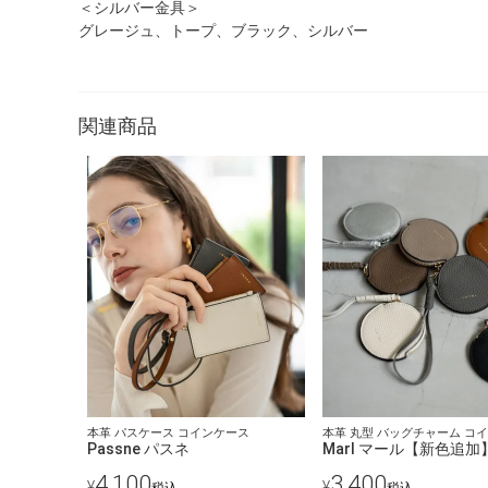
＜シルバー金具＞
グレージュ、トープ、ブラック、シルバー
関連商品
本革 パスケース コインケース
本革 丸型 バッグチャーム コ
Passne パスネ
Marl マール【新色追加
4,100
3,400
¥
¥
税込
税込