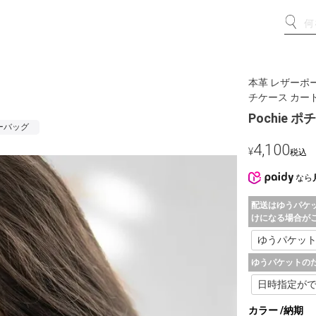
本革 レザーポ
チケース カー
Pochie ポ
ーバッグ
4,100
¥
税込
なら
配送はゆうパケ
けになる場合が
ゆうパケットの
カラー
納期