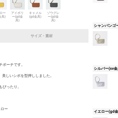
ロー
アイボリ
キャメル
ゾウグレ
金具)
ー(gd金
(gd金具)
ー(gd金
具)
具)
シャンパンゴー
サイズ・素材
チポーチです。
シルバー(sv金
し、美しいシボを型押ししました。
もぴったり。
エロー
イエロー(gd金