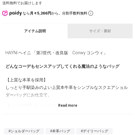
送料無料でお届けします
なら
月々5,266円
から。分割手数料無料
アイテム説明
サイズ・素材
HAYNI ヘイニ 「第3世代・改良版 Conwy コンウィ」
どんなコーデもセンスアップしてくれる魔法のようなバッグ
【上質な本革を採用】
しっとり手馴染みのよい上質本牛革をシンプルなスクエアショル
ダーバッグにお仕立て。
【バッグの中にもこだわりました】
内装生地ももちろん抜かりなく、ハリがあって光沢感のある上質
な素材を使用。視認性も高く、物が探しやすいです。
【ポケットは2つ】
#ショルダーバッグ
#本革バッグ
#デイリーバッグ