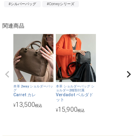
内面にはファスナー、バッグ背面にはオープンポケット付き。
#シルバーバッグ
#Conwyシリーズ
【2種類のベルトで使い分けられる】
太目／細目ショルダーベルトが付属。コーデや気分にあわせて変
関連商品
更が可能なので、よりニーズに応えます。
【使いやすいサイズ感】
必要なものを無駄なく収めるのにちょうどよいサイズ感は デイリ
ー使いにぴったり。毎日上質なバッグを気軽に使いたい！と思う
方におすすめ。
【開き口はファスナー】スムーズなファスナー開閉。開けやすさ
を考えて、つまめるベロも付けました。
本革 2way ショルダーバッ
本革 ショルダーバッグ シ
グ
ョルダー2種類付属
Carret カレ
Verdadot ベルダド
【コーディネート】
ット
13,500
程よいツヤ感と厳選したおしゃれなカラーの組み合わせが、洗練
¥
税込
15,900
¥
税込
された雰囲気を演出します。キレイ目からカジュアルまで、どん
なコーデにも似合う万能感あふれるバッグです。
【カラー】