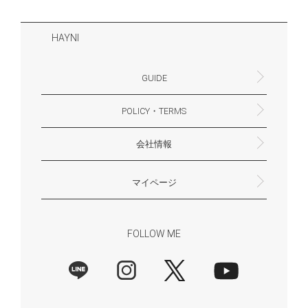
HAYNI
GUIDE
POLICY・TERMS
よくあるご質問・お問合せ
お支払いについて
配送・送料について
営業時間
ギフトサービスについて
Philosophy
一緒に働く？(HAYNI採用情報サイトへ)
for Foreigners (overseas delivery)
会社情報
返品・交換について
プライバシーポリシー
特定商取引法に基づく表示
外部送信ポリシー
株式会社HAYNI
〒532-0001
大阪府大阪市淀川区十八条3-9-35
電話番号：06-6868-9671
※お電話でのお問合せ受付は行っておりません
メール：support@hayni.jp
お問い合わせはこちらからお願いいたします
営業時間：10：00～15：00（金曜日は14：00ま
定休日： 土・日・祝祭日
※土日祝祭日はお休みをいただきます。
メールの返信は翌営業日となりますので、ご了承
マイページ
で）
ください。
新規会員登録
マイページ
会員特典について
商品レビュー一覧
FOLLOW ME