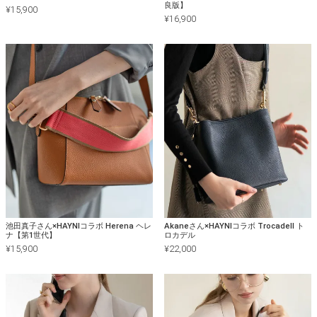
良版】
¥
15,900
¥
16,900
池田真子さん×HAYNIコラボ Herena ヘレ
Akaneさん×HAYNIコラボ Trocadell ト
ナ【第1世代】
ロカデル
¥
15,900
¥
22,000