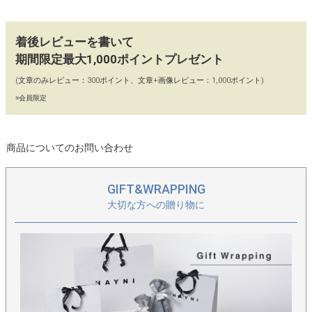
ジュエリーのように美しいこだわりのチェーンを2種類チョイ
ス。デザインと長さが違うので、その日のコーデや気分に合わせ
着後レビューを書いて
て取り付け自由。
期間限定最大1,000ポイントプレゼント
【カラー】
(文章のみレビュー：300ポイント、文章+画像レビュー：1,000ポイント)
ブラック、ホワイト、シルバー
※会員限定
【90日間 交換・返品保証】
商品についてのお問い合わせ
当店ではイメージ違い、初期不良による返品、カラー交換、不具
合交換を「往復送料店舗負担」にてお受けしております。どうぞ
お気軽にお買い物をお楽しみください。
GIFT&WRAPPING
大切な方への贈り物に
【保存に便利な保管袋付き】
保存に便利な、HAYNIロゴ入りの保管袋に商品をお入れし、丁寧
に梱包してお届けいたします。