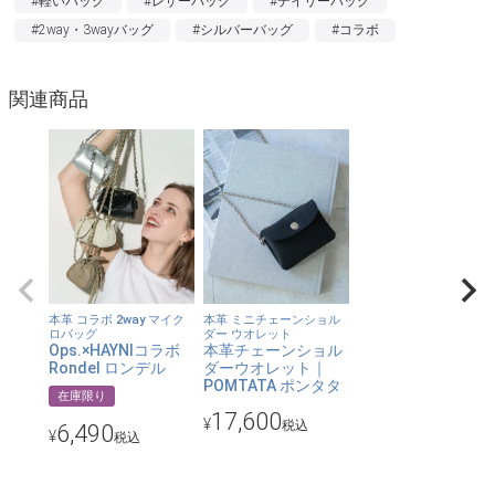
#軽いバッグ
#レザーバッグ
#デイリーバッグ
#2way・3wayバッグ
#シルバーバッグ
#コラボ
【軽やかに、ドラマチックに】
毎日身にまとっていただきたくて、今回はコーデのアクセントに
関連商品
なりそうなマイクロサイズでお仕立て。機能性もデザイン性も素
材感も、いろいろよくばったこだわりの一品。
【厳選した上質素材を使用】
なめらかで、ハリがありつつやわらかな本革(シルバーはサステナ
ブルレザー)と、こだわりのチェーンをチョイス。小さいながらも
しっかりとした存在感を感じられるバッグに。
【小さくてもしっかり収納】
本革 コラボ 2way マイク
本革 ミニチェーンショル
ロバッグ
ダー ウオレット
普段は鍵や常備薬、目薬、リップ、イヤホンなど、いつでも持っ
Ops.×HAYNIコラボ
本革チェーンショル
Rondel ロンデル
ダーウオレット｜
ていたいものを。旅行先ではチケットやルームキー、コイン、ジ
POMTATA ポンタタ
在庫限り
ュエリーなどをスマートに。パーティではお直し用コスメの持ち
17,600
¥
税込
6,490
歩きにも。様々なシーンで活躍します。
¥
税込
【ショルダーは2種類】