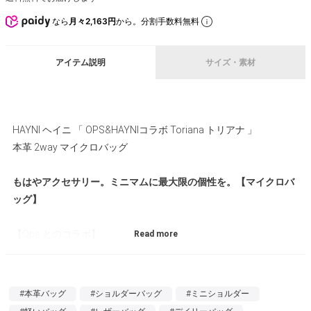
なら
月々2,163円
から。分割手数料無料
アイテム説明
サイズ・素材
HAYNI ヘイニ 「 OPS&HAYNIコラボ Toriana トリアナ 」
本革 2way マイクロバッグ
もはやアクセサリー。ミニマムに最大限の個性を。【マイクロバ
ッグ】
【Ops.とのコラボ】
HAYNIの姉妹店である
ジュエリーブランド「Ops.(オプス)」
との
コラボバッグです。お互いが得意とする個性、アクセサリーがも
たらす心躍るきらめきと、素材が織りなす上質感を組み合わせま
#本革バッグ
#ショルダーバッグ
#ミニショルダー
した。