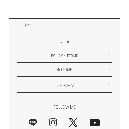
HAYNI
GUIDE
POLICY・TERMS
よくあるご質問・お問合せ
お支払いについて
配送・送料について
営業時間
ギフトサービスについて
Philosophy
一緒に働く？(HAYNI採用情報サイトへ)
for Foreigners (overseas delivery)
会社情報
返品・交換について
プライバシーポリシー
特定商取引法に基づく表示
外部送信ポリシー
株式会社HAYNI
〒532-0001
大阪府大阪市淀川区十八条3-9-35
電話番号：06-6868-9671
※お電話でのお問合せ受付は行っておりません
メール：support@hayni.jp
お問い合わせはこちらからお願いいたします
営業時間：10：00～15：00（金曜日は14：00ま
定休日： 土・日・祝祭日
※土日祝祭日はお休みをいただきます。
メールの返信は翌営業日となりますので、ご了承
マイページ
で）
ください。
新規会員登録
マイページ
会員特典について
商品レビュー一覧
FOLLOW ME