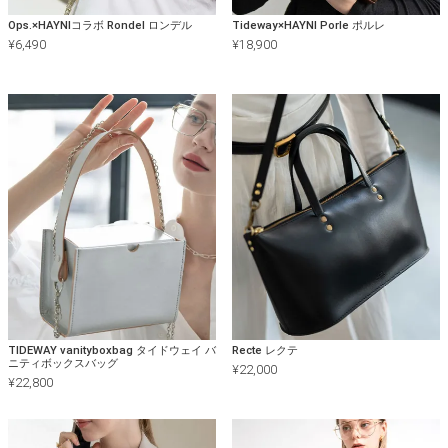
Ops.×HAYNIコラボ Rondel ロンデル
Tideway×HAYNI Porle ポルレ
¥
6,490
¥
18,900
TIDEWAY vanityboxbag タイドウェイ バ
Recte レクテ
ニティボックスバッグ
¥
22,000
¥
22,800