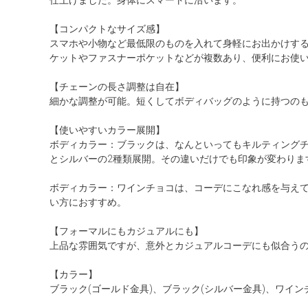
【コンパクトなサイズ感】
スマホや小物など最低限のものを入れて身軽にお出かけす
ケットやファスナーポケットなどが複数あり、便利にお使
【チェーンの長さ調整は自在】
細かな調整が可能。短くしてボディバッグのように持つの
【使いやすいカラー展開】
ボディカラー：ブラックは、なんといってもキルティング
とシルバーの2種類展開。その違いだけでも印象が変わりま
ボディカラー：ワインチョコは、コーデにこなれ感を与え
い方におすすめ。
【フォーマルにもカジュアルにも】
上品な雰囲気ですが、意外とカジュアルコーデにも似合う
【カラー】
ブラック(ゴールド金具)、ブラック(シルバー金具)、ワイン