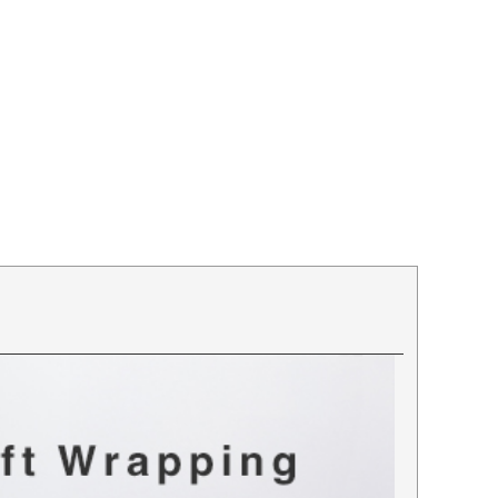
グ
Tideway タイドウェイ 本革 バニティバ
ッグ
TIDEWAY vanityboxbag タイド
ウェイ バニティボックスバッグ
在庫限り
22,800
¥
税込