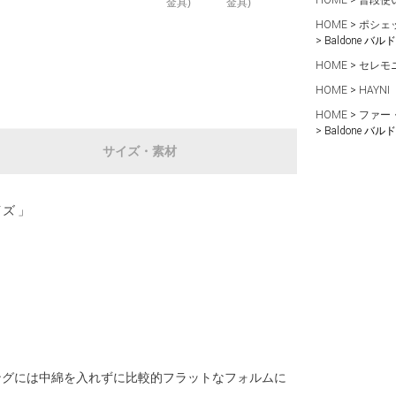
HOME
普段使
金具)
金具)
HOME
ポシェ
Baldone 
HOME
セレモ
HOME
HAYNI
HOME
ファー
Baldone 
サイズ・素材
イズ 」
ングには中綿を入れずに比較的フラットなフォルムに