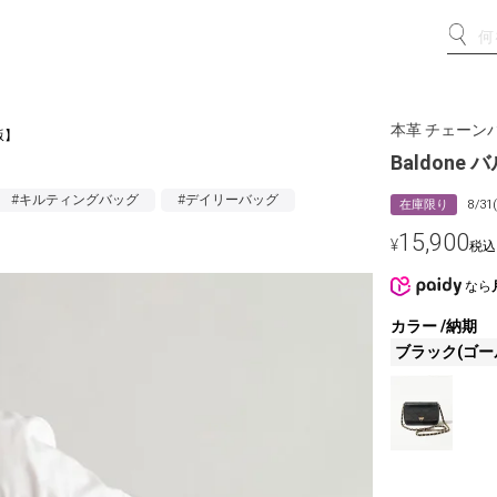
本革 チェーン
版】
Baldon
#キルティングバッグ
#デイリーバッグ
在庫限り
8/3
15,900
¥
税込
なら
カラー
納期
ブラック(ゴー