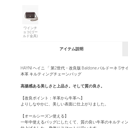
ワインチ
ョコ(ゴー
ルド金具)
アイテム説明
HAYNI ヘイニ 「 第2世代・改良版 Baldone バルドーネ Sサ
本革 キルティングチェーンバッグ
高揚感ある美しさと上品さ。そして質の良さ。
【改良ポイント：羊革から牛革へ】
よりしなやかに、美しい表面に仕上がりました。
【オールシーズン使える】
一年中使えるバッグにしたくて、質の良い牛革のキルティ
仕上げました。身体にスマートに沿います。