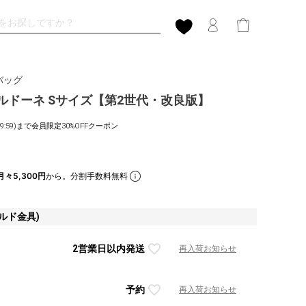
バッグ
e バルドーネ Sサイズ【第2世代・改良版】
1(9:59)まで会員限定30%OFFクーポン
月々5,300円
から。分割手数料無料
ルド金具)
2営業日以内発送
再入荷お知らせ
予約
再入荷お知らせ