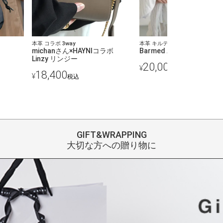
本革 コラボ 3way
本革 キルティング チェーンバッ
michanさん×HAYNIコラボ
Barmed バルメド
Linzy リンジー
20,000
¥
税込
18,400
¥
税込
GIFT&WRAPPING
大切な方への贈り物に