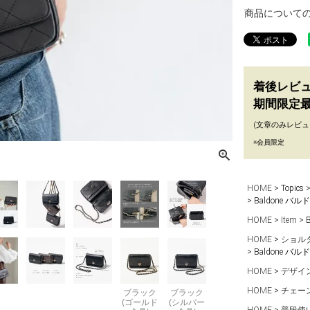
商品について
着後レビ
期間限定最
(文章のみレビュ
※会員限定
HOME
Topics
Baldone 
HOME
Item
HOME
ショル
Baldone 
HOME
デザイ
HOME
チェー
ブラック
ブラック
(ゴールド
(シルバー