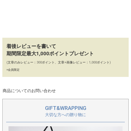
ボディカラー：ワインチョコは、コーデにこなれ感を与えてくれ
るおしゃれカラー。少し他の人とは差をつけたい方におすすめ。
【フォーマルにもカジュアルにも】
上品な雰囲気ですが、意外とカジュアルコーデにも似合うので、
日常に合わせやすいバッグです。
着後レビューを書いて
期間限定最大1,000ポイントプレゼント
【カラー】
(文章のみレビュー：300ポイント、文章+画像レビュー：1,000ポイント)
ブラック(ゴールド金具)、ブラック(シルバー金具)、ワインチョコ
※会員限定
(ゴールド金具)
【90日間 交換・返品保証】
商品についてのお問い合わせ
当店ではイメージ違い、初期不良による返品、カラー交換、不具
合交換を「往復送料店舗負担」にてお受けしております。どうぞ
GIFT&WRAPPING
お気軽にお買い物をお楽しみください。
大切な方への贈り物に
【保存に便利な不織布付き】