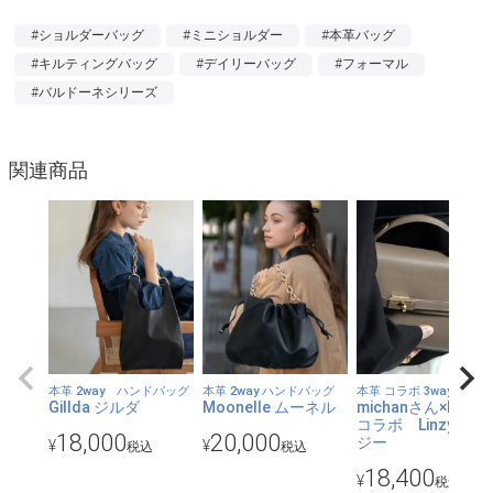
一年中使えるバッグにしたくて、質の良い牛革のキルティングに
#ショルダーバッグ
#ミニショルダー
#本革バッグ
は中綿を入れずに比較的フラットなフォルムに仕上げました。身
#キルティングバッグ
#デイリーバッグ
#フォーマル
体にスマートに沿います。
#バルドーネシリーズ
【コンパクトなサイズ感】
スマホや小物など最低限のものを入れて身軽にお出かけするのに
関連商品
ぴったりです。コンパクトながらも、カードポケットやファスナ
ーポケットなどが複数あり、便利にお使いいただけます。
【チェーンの長さ調整は自在】
細かな調整が可能。短くしてボディバッグのように持つのもおす
すめです。
【使いやすいカラー展開】
本革 2way ハンドバッグ
本革 2way ハンドバッグ
本革 コラボ 3way
Gillda ジルダ
Moonelle ムーネル
michanさん×HAYNI
ボディカラー：ブラックは、なんといってもキルティングチェー
コラボ Linzy リン
ンバッグの定番カラー。金具の色は、ゴールドとシルバーの2種
18,000
20,000
ジー
¥
¥
税込
税込
類展開。その違いだけでも印象が変わります。
18,400
¥
税込