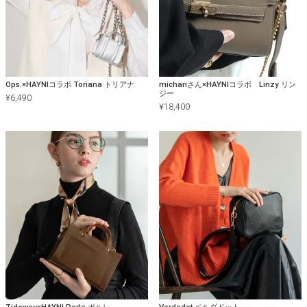
Ops.×HAYNIコラボ Toriana トリアナ
michanさん×HAYNIコラボ Linzy リン
ジー
¥
6,490
¥
18,400
Tideway×HAYNI Porle ポルレ
Verdadot ベルダドット