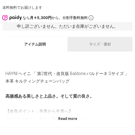
送料無料でお届けします
なら
月々5,300円
から。分割手数料無料
申し訳ございません。ただいま在庫がございません。
アイテム説明
サイズ・素材
HAYNI ヘイニ 「 第2世代・改良版 Baldone バルドーネ Sサイズ 」
本革 キルティングチェーンバッグ
高揚感ある美しさと上品さ。そして質の良さ。
【改良ポイント：羊革から牛革へ】
よりしなやかに、美しい表面に仕上がりました。
【オールシーズン使える】