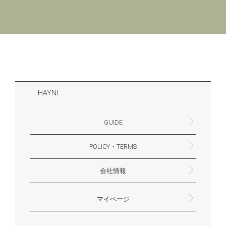
HAYNI
GUIDE
POLICY・TERMS
よくあるご質問・お問合せ
お支払いについて
配送・送料について
営業時間
ギフトサービスについて
Philosophy
一緒に働く？(HAYNI採用情報サイトへ)
for Foreigners (overseas delivery)
会社情報
返品・交換について
プライバシーポリシー
特定商取引法に基づく表示
外部送信ポリシー
株式会社HAYNI
〒532-0001
大阪府大阪市淀川区十八条3-9-35
電話番号：06-6868-9671
※お電話でのお問合せ受付は行っておりません
メール：support@hayni.jp
お問い合わせはこちらからお願いいたします
営業時間：10：00～15：00（金曜日は14：00ま
定休日： 土・日・祝祭日
※土日祝祭日はお休みをいただきます。
メールの返信は翌営業日となりますので、ご了承
マイページ
で）
ください。