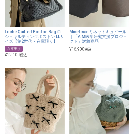
Loche Quilted Boston Bag ロ
Minetcuir ミネットキュイール
シェキルティングボストン LLサ
｜「AIM医学研究支援プロジェ
イズ【第2世代・在庫限り】
クト」対象商品
¥
16,900
在庫限り
税込
¥
12,100
税込