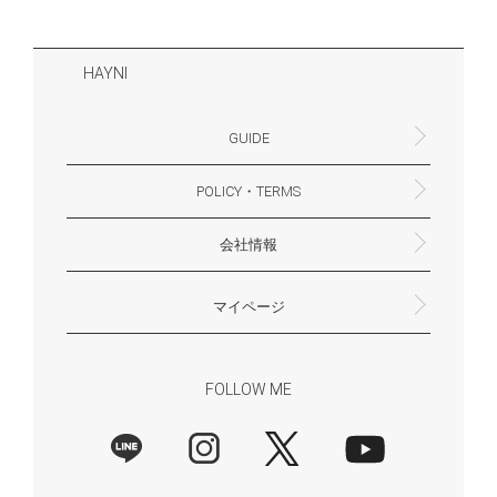
HAYNI
GUIDE
POLICY・TERMS
よくあるご質問・お問合せ
お支払いについて
配送・送料について
営業時間
ギフトサービスについて
Philosophy
一緒に働く？(HAYNI採用情報サイトへ)
for Foreigners (overseas delivery)
会社情報
返品・交換について
プライバシーポリシー
特定商取引法に基づく表示
外部送信ポリシー
株式会社HAYNI
〒532-0001
大阪府大阪市淀川区十八条3-9-35
電話番号：06-6868-9671
※お電話でのお問合せ受付は行っておりません
メール：support@hayni.jp
お問い合わせはこちらからお願いいたします
営業時間：10：00～15：00（金曜日は14：00ま
定休日： 土・日・祝祭日
※土日祝祭日はお休みをいただきます。
メールの返信は翌営業日となりますので、ご了承
マイページ
で）
ください。
新規会員登録
マイページ
会員特典について
商品レビュー一覧
FOLLOW ME