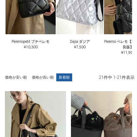
Peremopetit プチペレモ
Dajia ダジア
Peremo ペレモ【
¥10,300
¥7,500
良版】
¥11,900
21
件中
1
-
21
件表示
価格が安い順
価格が高い順
新着順