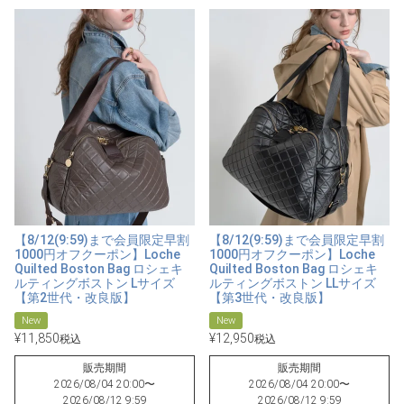
【8/12(9:59)まで会員限定早割
【8/12(9:59)まで会員限定早割
1000円オフクーポン】Loche
1000円オフクーポン】Loche
Quilted Boston Bag ロシェキ
Quilted Boston Bag ロシェキ
ルティングボストン Lサイズ
ルティングボストン LLサイズ
【第2世代・改良版】
【第3世代・改良版】
New
New
¥
11,850
¥
12,950
税込
税込
販売期間
販売期間
2026/08/04 20:00
〜
2026/08/04 20:00
〜
2026/08/12 9:59
2026/08/12 9:59