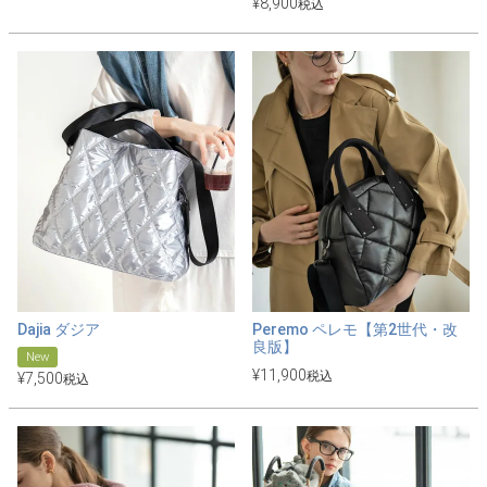
¥
8,900
税込
Dajia ダジア
Peremo ペレモ【第2世代・改
良版】
New
¥
11,900
税込
¥
7,500
税込