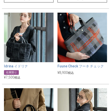
Idrina イドリナ
Fuune Check フーネ チェック
¥
8,900
在庫限り
税込
¥
7,500
税込