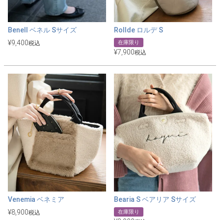
Benell ベネル Sサイズ
Rollde ロルデ S
¥
9,400
在庫限り
税込
¥
7,900
税込
Venemia ベネミア
Bearia S ベアリア Sサイズ
¥
8,900
在庫限り
税込