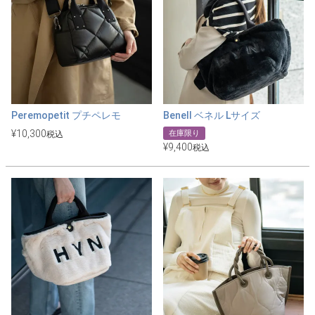
Peremopetit プチペレモ
Benell ベネル Lサイズ
¥
10,300
在庫限り
税込
¥
9,400
税込