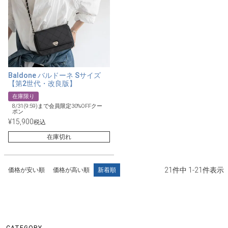
Baldone バルドーネ Sサイズ
【第2世代・改良版】
在庫限り
8/31(9:59)まで会員限定30%OFFクー
ポン
¥
15,900
税込
在庫切れ
21
件中
1
-
21
件表示
価格が安い順
価格が高い順
新着順