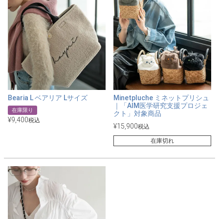
Bearia L ベアリア Lサイズ
Minetpluche ミネットプリシュ
｜「AIM医学研究支援プロジェ
在庫限り
クト」対象商品
¥
9,400
税込
¥
15,900
税込
在庫切れ