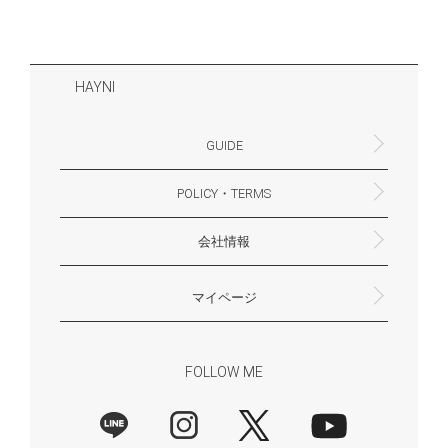
HAYNI
GUIDE
POLICY・TERMS
よくあるご質問・お問合せ
お支払いについて
配送・送料について
営業時間
ギフトサービスについて
Philosophy
一緒に働く？(HAYNI採用情報サイトへ)
for Foreigners (overseas delivery)
会社情報
返品・交換について
プライバシーポリシー
特定商取引法に基づく表示
外部送信ポリシー
株式会社HAYNI
〒532-0001
大阪府大阪市淀川区十八条3-9-35
電話番号：06-6868-9671
※お電話でのお問合せ受付は行っておりません
メール：support@hayni.jp
お問い合わせはこちらからお願いいたします
営業時間：10：00～15：00（金曜日は14：00ま
定休日： 土・日・祝祭日
※土日祝祭日はお休みをいただきます。
メールの返信は翌営業日となりますので、ご了承
マイページ
で）
ください。
新規会員登録
マイページ
会員特典について
商品レビュー一覧
FOLLOW ME