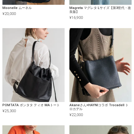
Moonelle ムーネル
Magreta マグレタ Lサイズ【第3世代・改
良版】
¥
20,000
¥
16,900
POMTATA ポンタタ ティオ MAトート
Akaneさん×HAYNIコラボ Trocadell ト
ロカデル
¥
25,300
¥
22,000