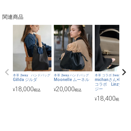
ます。
●見た目より意外に軽い？！毎日使いやすいよう、質感を保ちつ
関連商品
つもずっしりと重すぎることがないように調整を繰り返したチェ
ーンを使用しています。
●口は隠しマグネットで開閉します。中はすっきりとした空間に
オープンポケット×2と深めのファスナーポケットを装備。
●前面上部に小さく箔押しされたHAYNIロゴが小さなワンポイン
ト。そのロゴの下はゆるやかなカーブを描いたポケットになって
います。スマホや定期入れなど、すぐ取り出したいものを入れる
本革 2way ハンドバッグ
本革 2way ハンドバッグ
本革 コラボ 3way
Gillda ジルダ
Moonelle ムーネル
michanさん×HAYNI
のにぴったり。
コラボ Linzy リン
18,000
20,000
ジー
¥
¥
税込
税込
●チェーンバッグがお好きな方にも、はじめて使うという方に
18,400
も、どなたにでも使いやすい上品な雰囲気。その秘密は、たっぷ
¥
税込
り惜しげなく使った上質な本革と、輝きすぎないチェーン。特に
今回のゴールドは深みある落ち着いたカラーでより大人っぽくス
タイリッシュ。
●約7cmのマチありで、スマホにお財布、ポーチ、小物などがし