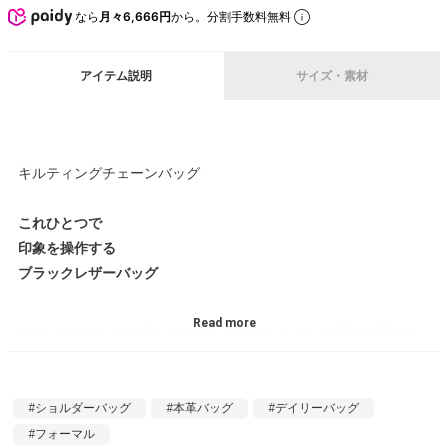
なら
月々6,666円
から。分割手数料無料
アイテム説明
サイズ・素材
キルティングチェーンバッグ
これひとつで
印象を操作する
ブラックレザーバッグ
●どこかぬくもりを感じさせるようなくたっとした柔軟な肌触り
の良い質感の牛革を、シンプルかつリュクスなキルティング風に
アレンジ。ゴールド／シルバーのチェーンが一体感を持って溶け
込んだバッグです。
#ショルダーバッグ
#本革バッグ
#デイリーバッグ
#フォーマル
●金具はゴールド、シルバー2種類展開。金具でイメージも変わり