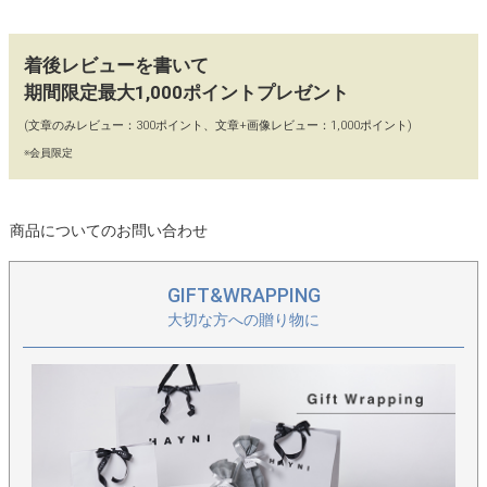
っかり入ります。
●程よいツヤ感があり、しっとりやわらかな牛革を使用していま
着後レビューを書いて
す。
期間限定最大1,000ポイントプレゼント
(文章のみレビュー：300ポイント、文章+画像レビュー：1,000ポイント)
【コーディネート】
※会員限定
扱いやすいサイズ感で、毎日持ちたくなるチェーンバッグ。カジ
ュアルにもキレイ目にも似合います。
商品についてのお問い合わせ
GIFT&WRAPPING
大切な方への贈り物に