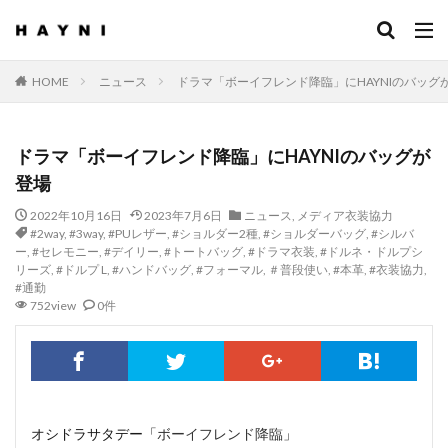
HOME
ニュース
ドラマ「ボーイフレンド降臨」にHAYNIのバッグ
ドラマ「ボーイフレンド降臨」にHAYNIのバッグが
登場
2022年10月16日
2023年7月6日
ニュース
,
メディア衣装協力
#2way
,
#3way
,
#PUレザー
,
#ショルダー2種
,
#ショルダーバッグ
,
#シルバ
ー
,
#セレモニー
,
#デイリー
,
#トートバッグ
,
#ドラマ衣装
,
#ドルネ・ドルプシ
リーズ
,
#ドルプ L
,
#ハンドバッグ
,
#フォーマル
,
＃普段使い
,
#本革
,
#衣装協力
,
#通勤
752view
0件
オシドラサタデー「
ボーイフレンド降臨
」