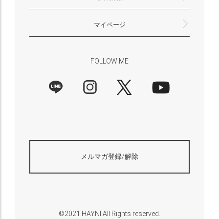
返品・交換について
プライバシーポリシー
特定商取引法に基づく表示
外部送信ポリシー
株式会社HAYNI
〒532-0001
大阪府大阪市淀川区十八条3-9-35
電話番号：06-6868-9671
※お電話でのお問合せ受付は行っておりません
メール：support@hayni.jp
お問い合わせはこちらからお願いいたします
営業時間：10：00～15：00（金曜日は14：00ま
定休日： 土・日・祝祭日
※土日祝祭日はお休みをいただきます。
メールの返信は翌営業日となりますので、ご了承
マイページ
で）
ください。
新規会員登録
マイページ
会員特典について
商品レビュー一覧
FOLLOW ME
メルマガ登録/解除
©2021 HAYNI All Rights reserved.