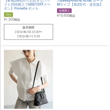
【8/4(20時)からお好きなバッ
Tideway×HAYNI HONE ホーネ
グと同時購入で600円OFFクー
Mサイズ【第2世代・改良版】
ポン】Pomelle ポメル
在庫限り
New
¥
18,900
税込
¥
1,300
税込
販売期間
2026/08/04 20:00
〜
2026/08/12 9:59