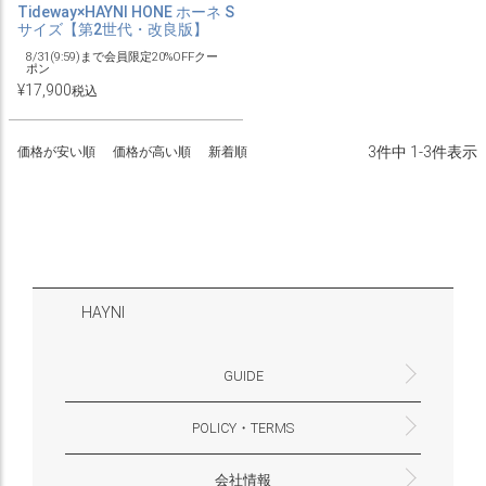
Tideway×HAYNI HONE ホーネ S
サイズ【第2世代・改良版】
8/31(9:59)まで会員限定20%OFFクー
ポン
¥
17,900
税込
3
件中
1
-
3
件表示
価格が安い順
価格が高い順
新着順
HAYNI
GUIDE
POLICY・TERMS
よくあるご質問・お問合せ
お支払いについて
配送・送料について
営業時間
ギフトサービスについて
Philosophy
一緒に働く？(HAYNI採用情報サイトへ)
for Foreigners (overseas delivery)
会社情報