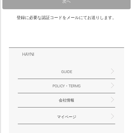
次へ
登録に必要な認証コードをメールにてお送りします。
HAYNI
GUIDE
POLICY・TERMS
よくあるご質問・お問合せ
お支払いについて
配送・送料について
営業時間
ギフトサービスについて
Philosophy
一緒に働く？(HAYNI採用情報サイトへ)
for Foreigners (overseas delivery)
会社情報
返品・交換について
プライバシーポリシー
特定商取引法に基づく表示
外部送信ポリシー
株式会社HAYNI
〒532-0001
大阪府大阪市淀川区十八条3-9-35
電話番号：06-6868-9671
※お電話でのお問合せ受付は行っておりません
メール：support@hayni.jp
お問い合わせはこちらからお願いいたします
営業時間：10：00～15：00（金曜日は14：00ま
定休日： 土・日・祝祭日
※土日祝祭日はお休みをいただきます。
メールの返信は翌営業日となりますので、ご了承
マイページ
で）
ください。