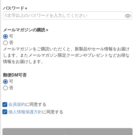
必
須
パスワード
)
(
必
須
メールマガジンの購読
)
可
(
否
必
メールマガジンをご購読いただくと、新製品やセール情報をお届け
須
します。またメールマガジン限定クーポンやプレゼントなどお得な
)
情報をお届けします。
郵便DM可否
可
否
会員規約
に同意する
個人情報保護方針
に同意する