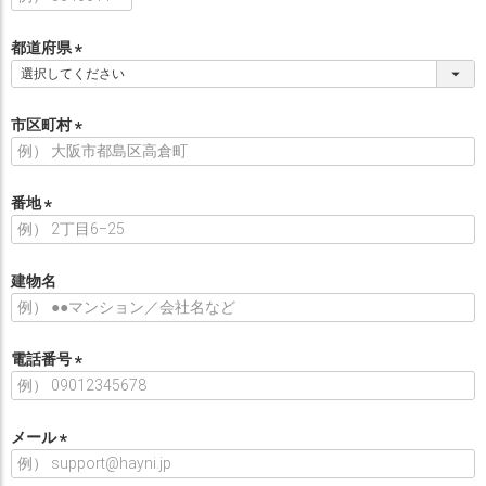
必
須
都道府県
)
(
必
須
市区町村
)
(
必
須
番地
)
(
必
須
建物名
)
電話番号
(
必
須
メール
)
(