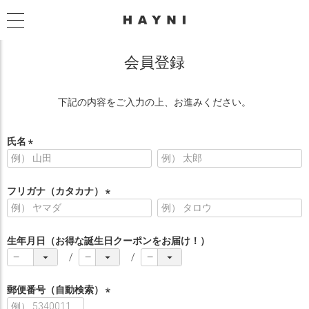
会員登録
下記の内容をご入力の上、お進みください。
氏名
(
必
須
フリガナ（カタカナ）
)
(
必
須
生年月日（お得な誕生日クーポンをお届け！）
)
郵便番号（自動検索）
(