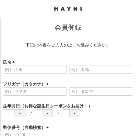
会員登録
下記の内容をご入力の上、お進みください。
氏名
(
必
須
フリガナ（カタカナ）
)
(
必
須
生年月日（お得な誕生日クーポンをお届け！）
)
郵便番号（自動検索）
(