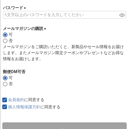
必
須
パスワード
)
(
必
須
メールマガジンの購読
)
可
(
否
必
メールマガジンをご購読いただくと、新製品やセール情報をお届け
須
します。またメールマガジン限定クーポンやプレゼントなどお得な
)
情報をお届けします。
郵便DM可否
可
否
会員規約
に同意する
個人情報保護方針
に同意する