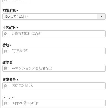
必
須
都道府県
)
(
必
須
市区町村
)
(
必
須
番地
)
(
必
須
建物名
)
電話番号
(
必
須
メール
)
(