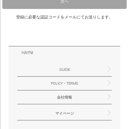
次へ
登録に必要な認証コードをメールにてお送りします。
HAYNI
GUIDE
POLICY・TERMS
よくあるご質問・お問合せ
お支払いについて
配送・送料について
営業時間
ギフトサービスについて
Philosophy
一緒に働く？(HAYNI採用情報サイトへ)
for Foreigners (overseas delivery)
会社情報
返品・交換について
プライバシーポリシー
特定商取引法に基づく表示
外部送信ポリシー
株式会社HAYNI
〒532-0001
大阪府大阪市淀川区十八条3-9-35
電話番号：06-6868-9671
※お電話でのお問合せ受付は行っておりません
メール：support@hayni.jp
お問い合わせはこちらからお願いいたします
営業時間：10：00～15：00（金曜日は14：00ま
定休日： 土・日・祝祭日
※土日祝祭日はお休みをいただきます。
メールの返信は翌営業日となりますので、ご了承
マイページ
で）
ください。