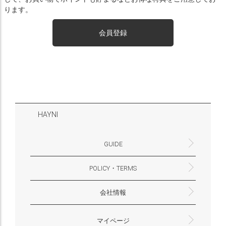
ります。
会員登録
HAYNI
GUIDE
POLICY・TERMS
よくあるご質問・お問合せ
お支払いについて
配送・送料について
営業時間
ギフトサービスについて
Philosophy
一緒に働く？(HAYNI採用情報サイトへ)
for Foreigners (overseas delivery)
会社情報
返品・交換について
プライバシーポリシー
特定商取引法に基づく表示
外部送信ポリシー
株式会社HAYNI
〒532-0001
大阪府大阪市淀川区十八条3-9-35
電話番号：06-6868-9671
※お電話でのお問合せ受付は行っておりません
メール：support@hayni.jp
お問い合わせはこちらからお願いいたします
営業時間：10：00～15：00（金曜日は14：00ま
定休日： 土・日・祝祭日
※土日祝祭日はお休みをいただきます。
メールの返信は翌営業日となりますので、ご了承
マイページ