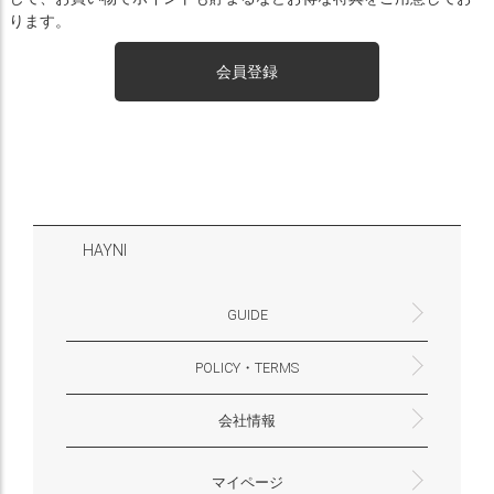
ります。
会員登録
HAYNI
GUIDE
POLICY・TERMS
よくあるご質問・お問合せ
お支払いについて
配送・送料について
営業時間
ギフトサービスについて
Philosophy
一緒に働く？(HAYNI採用情報サイトへ)
for Foreigners (overseas delivery)
会社情報
返品・交換について
プライバシーポリシー
特定商取引法に基づく表示
外部送信ポリシー
株式会社HAYNI
〒532-0001
大阪府大阪市淀川区十八条3-9-35
電話番号：06-6868-9671
※お電話でのお問合せ受付は行っておりません
メール：support@hayni.jp
お問い合わせはこちらからお願いいたします
営業時間：10：00～15：00（金曜日は14：00ま
定休日： 土・日・祝祭日
※土日祝祭日はお休みをいただきます。
メールの返信は翌営業日となりますので、ご了承
マイページ