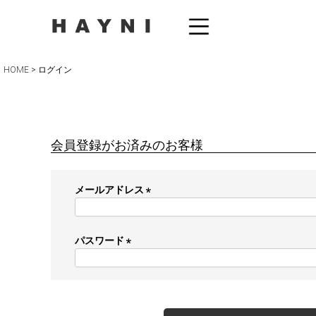
HOME
ログイン
会員登録がお済みのお客様
メールアドレス
(
必
須
パスワード
)
(
必
須
)