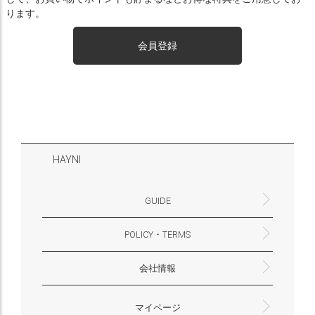
ります。
会員登録
HAYNI
GUIDE
POLICY・TERMS
よくあるご質問・お問合せ
お支払いについて
配送・送料について
営業時間
ギフトサービスについて
Philosophy
一緒に働く？(HAYNI採用情報サイトへ)
for Foreigners (overseas delivery)
会社情報
返品・交換について
プライバシーポリシー
特定商取引法に基づく表示
外部送信ポリシー
株式会社HAYNI
〒532-0001
大阪府大阪市淀川区十八条3-9-35
電話番号：06-6868-9671
※お電話でのお問合せ受付は行っておりません
メール：support@hayni.jp
お問い合わせはこちらからお願いいたします
営業時間：10：00～15：00（金曜日は14：00ま
定休日： 土・日・祝祭日
※土日祝祭日はお休みをいただきます。
メールの返信は翌営業日となりますので、ご了承
マイページ