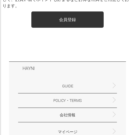
ります。
会員登録
HAYNI
GUIDE
POLICY・TERMS
よくあるご質問・お問合せ
お支払いについて
配送・送料について
営業時間
ギフトサービスについて
Philosophy
一緒に働く？(HAYNI採用情報サイトへ)
for Foreigners (overseas delivery)
会社情報
返品・交換について
プライバシーポリシー
特定商取引法に基づく表示
外部送信ポリシー
株式会社HAYNI
〒532-0001
大阪府大阪市淀川区十八条3-9-35
電話番号：06-6868-9671
※お電話でのお問合せ受付は行っておりません
メール：support@hayni.jp
お問い合わせはこちらからお願いいたします
営業時間：10：00～15：00（金曜日は14：00ま
定休日： 土・日・祝祭日
※土日祝祭日はお休みをいただきます。
メールの返信は翌営業日となりますので、ご了承
マイページ