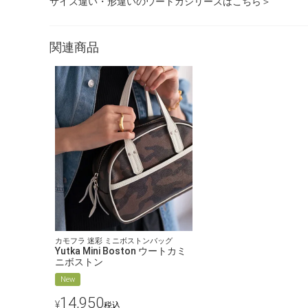
サイズ違い・形違いのウートカシリーズはこちら＞
関連商品
カモフラ 迷彩 ミニボストンバッグ
Yutka Mini Boston ウートカミ
ニボストン
New
14,950
¥
税込