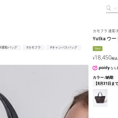
カモフラ 迷彩 
Yutka ウ
#通勤バッグ
#カモフラ
#キャンバスバッグ
New
18,450
¥
税込
なら
カラー
納期
【8月31日ま