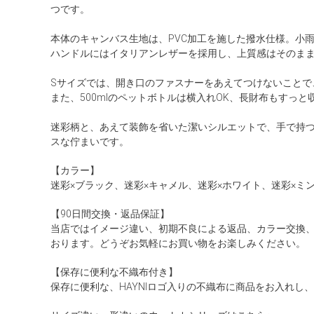
つです。
本体のキャンバス生地は、PVC加工を施した撥水仕様。小雨
ハンドルにはイタリアンレザーを採用し、上質感はそのま
Sサイズでは、開き口のファスナーをあえてつけないことで
また、500mlのペットボトルは横入れOK、長財布もすっ
迷彩柄と、あえて装飾を省いた潔いシルエットで、手で持
スな佇まいです。
【カラー】
迷彩×ブラック、迷彩×キャメル、迷彩×ホワイト、迷彩×ミ
【90日間交換・返品保証】
当店ではイメージ違い、初期不良による返品、カラー交換
おります。どうぞお気軽にお買い物をお楽しみください。
【保存に便利な不織布付き】
保存に便利な、HAYNIロゴ入りの不織布に商品をお入れし