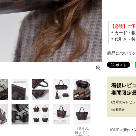
【必読】ご予
＊カード・銀
＊代引き・後
商品について
着後レビ
期間限定最
(文章のみレビュ
※会員限定
【8月31
HOME
新作
日までに