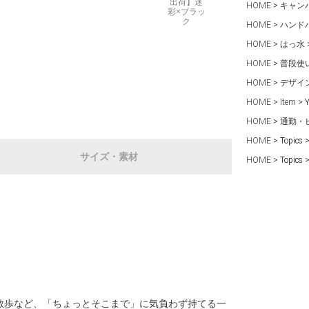
出荷】迷
HOME
キャン
彩×ブラッ
ク
HOME
ハンド
HOME
はっ水
HOME
普段使
HOME
デザイ
HOME
Item
HOME
通勤・
HOME
Topics
サイズ・素材
HOME
Topics
お散歩など、「ちょっとそこまで」に気負わず持てる一