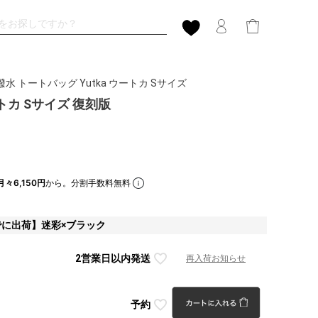
撥水 トートバッグ Yutka ウートカ Sサイズ
ートカ Sサイズ 復刻版
月々6,150円
から。分割手数料無料
でに出荷】迷彩×ブラック
2営業日以内発送
再入荷お知らせ
予約