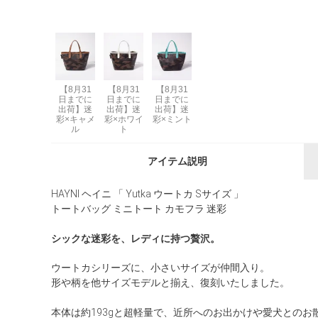
【8月31
【8月31
【8月31
日までに
日までに
日までに
出荷】迷
出荷】迷
出荷】迷
彩×キャメ
彩×ホワイ
彩×ミント
ル
ト
アイテム説明
HAYNI ヘイニ 「 Yutka ウートカ Sサイズ 」
トートバッグ ミニトート カモフラ 迷彩
シックな迷彩を、レディに持つ贅沢。
ウートカシリーズに、小さいサイズが仲間入り。
形や柄を他サイズモデルと揃え、復刻いたしました。
本体は約193gと超軽量で、近所へのお出かけや愛犬との