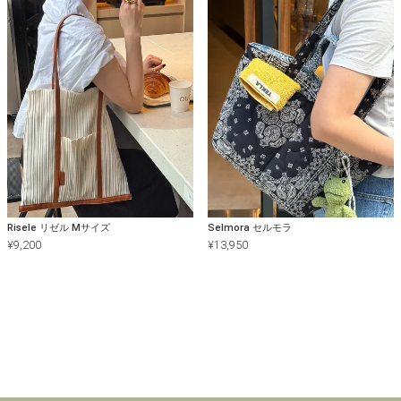
Risele リゼル Mサイズ
Selmora セルモラ
¥
9,200
¥
13,950