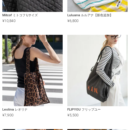
に梱包してお届けいたします。
Mitcof ミトコフ Lサイズ
Luluana ルルアナ【新色追加】
¥
10,840
¥
6,800
Leolina レオリナ
FLIPYOU フリップユー
¥
7,900
¥
5,500