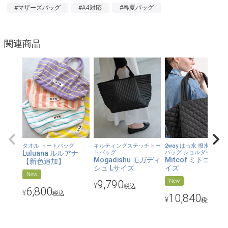
#マザーズバッグ
#A4対応
#春夏バッグ
白Tシャツやデニム、リネンシャツ、ワンピースなど、定番スタ
イルに合わせるだけで、いつものコーデにほどよい抜け感と華や
かさをプラス。
関連商品
“気軽に持てるのに、ちゃんと印象に残る”一品です。
【たっぷり入って、見た目以上に軽やか】
デイリーのお出かけはもちろん、買い出しやレジャー、旅行先で
荷物が増えた日にも頼れる大きめサイズ。
タオルや着替え、飲み物などもまとめて入れやすく、春夏のお出
かけに自然と出番が増えるバッグです。
容量がありながら、重たく見えにくい軽やかなデザインなので、
タオル トートバッグ
キルティングステッチトー
2way はっ水 撥水 トート
日常使いにもレジャーにも使いやすいのが魅力。
Luluana ルルアナ
トバッグ
バッグ ショルダーバッグ
Mogadishu モガディ
Mitcof ミトコフ L
【新色追加】
“荷物が多い日用”に留まらず、普段のコーデに気軽に取り入れら
シュ Lサイズ
イズ
れます。
New
New
9,790
¥
税込
6,800
¥
税込
10,840
【手持ちしやすい、短めハンドル付き】
¥
税込
大きめバッグで意外と困るのが、人混みや電車、車の乗り降り、
立ったり座ったりする場面。