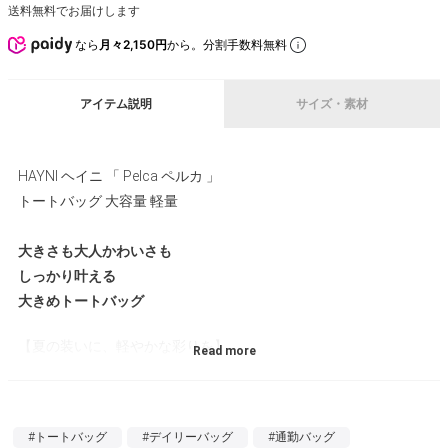
送料無料でお届けします
なら
月々2,150円
から。分割手数料無料
アイテム説明
サイズ・素材
HAYNI ヘイニ 「 Pelca ペルカ 」
トートバッグ 大容量 軽量
大きさも大人かわいさも
しっかり叶える
大きめトートバッグ
【夏の装いに、軽やかな彩りを】
装いがシンプルになる季節に、ひとつ添えるだけで気分まで明る
くしてくれるカラートートバッグ。
ぱっと目を引く色使いでありながら、派手すぎず、大人のカジュ
#トートバッグ
#デイリーバッグ
#通勤バッグ
アルにも自然になじむバランスに仕上がっています。