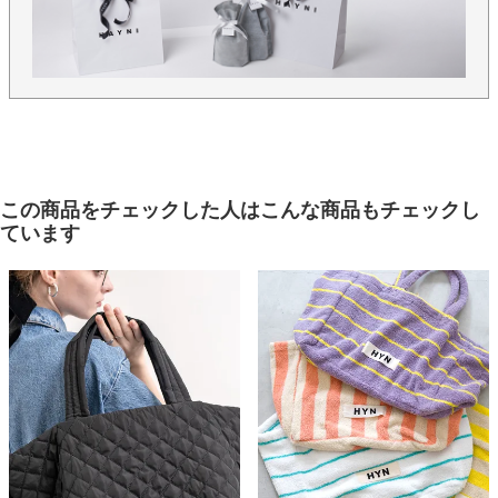
表と裏やハンドル、微妙に異なる配色を施し、バッグの開き口に
は、それぞれ本体カラーを引き締めるビビッドな縁取りを。
外からちらりと見える色のコントラストが、シンプルな形にさり
げない個性を添えています。
パッチワークのように異なる色や素材感を組み合わせた表情は、
まさに“色のパレットを持ち歩く”ような楽しさ。
カラフルでありながら子どもっぽくならず、大人の夏スタイルに
遊び心を加えてくれます。
この商品をチェックした人はこんな商品もチェックし
ています
【カラー】
グリーン、イエロー、ミントスカイ
【90日間交換・返品保証】
当店ではイメージ違い、初期不良による返品、カラー交換、不具
合交換を「往復送料店舗負担」にてお受けしております。どうぞ
お気軽にお買い物をお楽しみください。
【保存に便利な不織布付き】
保存に便利な、HAYNIロゴ入りの不織布に商品をお入れし、丁寧