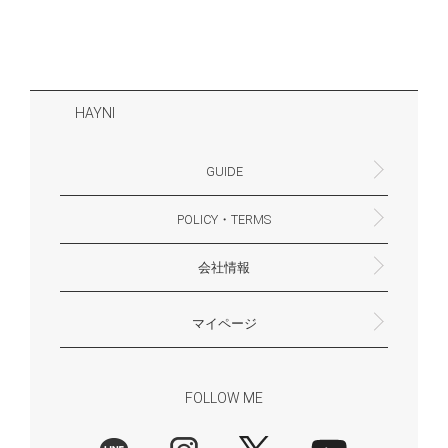
HAYNI
GUIDE
POLICY・TERMS
よくあるご質問・お問合せ
お支払いについて
配送・送料について
営業時間
ギフトサービスについて
Philosophy
一緒に働く？(HAYNI採用情報サイトへ)
for Foreigners (overseas delivery)
会社情報
返品・交換について
プライバシーポリシー
特定商取引法に基づく表示
外部送信ポリシー
株式会社HAYNI
〒532-0001
大阪府大阪市淀川区十八条3-9-35
電話番号：06-6868-9671
※お電話でのお問合せ受付は行っておりません
メール：support@hayni.jp
お問い合わせはこちらからお願いいたします
営業時間：10：00～15：00（金曜日は14：00ま
定休日： 土・日・祝祭日
※土日祝祭日はお休みをいただきます。
メールの返信は翌営業日となりますので、ご了承
マイページ
で）
ください。
新規会員登録
マイページ
会員特典について
商品レビュー一覧
FOLLOW ME