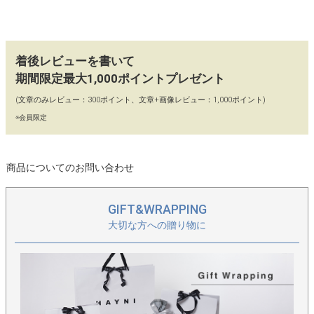
長いハンドルだけだと、手で持ったときにバッグが下がりすぎた
り、荷物が入るほど持ちにくく感じることがあります。
このバッグは肩掛け用のハンドルに加えて、さっと手持ちできる
着後レビューを書いて
短めハンドル付き。
期間限定最大1,000ポイントプレゼント
移動中や人の多い場所でもスマートに持ち替えられ、日常の小さ
なストレスを減らしてくれます。
(文章のみレビュー：300ポイント、文章+画像レビュー：1,000ポイント)
※会員限定
【使わないときは、くるっとまとめて収納】
内装のオープンポケットを使って、バッグ本体をくるっとまとめ
られる仕様。
商品についてのお問い合わせ
使わないときの収納がしやすく、旅行やお出かけ時のサブバッグ
としても活躍します。
GIFT&WRAPPING
完全に小さくなるエコバッグとは少し違いますが、必要なときに
大切な方への贈り物に
広げて使える気軽さは大きな魅力。
荷物が増えそうな日や、旅先でのお買い物にも、ひとつ持ってお
くと心強いバッグです。
【ちらりと効く、配色のアクセント】