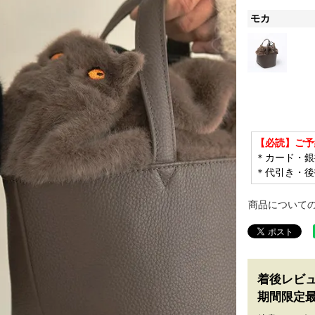
モカ
【必読】ご予
＊カード・銀
＊代引き・後
商品について
着後レビ
期間限定最