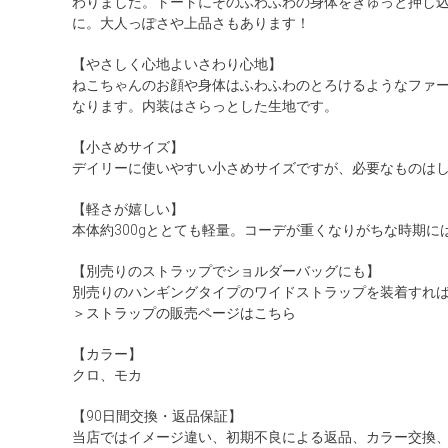
わりました。トートにそのふわふわの身体をぎゅっと押し
に。大人っぽさや上品さもあります！
【やさしく心地よいさわり心地】
ねこちゃんのお顔や身体はふわふわのとろけるようなファ
なります。内装はさらっとした生地です。
【小さめサイズ】
デイリーに使いやすい小さめサイズですが、必要なものは
【軽さが嬉しい】
本体約300gととても軽量。コーデが重くなりがちな時期に
【別売りのストラップでショルダーバッグにも】
別売りのハンギングタイプのワイドストラップを装着すれ
＞ストラップの販売ページはこちら
【カラー】
クロ、モカ
【90日間交換・返品保証】
当店ではイメージ違い、初期不良による返品、カラー交換