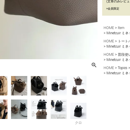
(文章のみレビュ
※会員限定
HOME
Item
Minetcui
HOME
トート
Minetcui
HOME
普段使
Minetcui
HOME
Topics
Minetcui
クロ