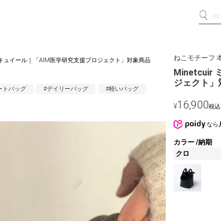
ねこモチーフ 
ミネットキュイール｜「AIM医学研究支援プロジェクト」対象商品
Minetc
ジェクト」
ートバッグ
#デイリーバッグ
#軽いバッグ
16,900
¥
税込
なら
カラー
納期
クロ