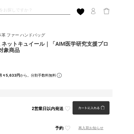
本革 ファー ハンドバッグ
uir ミネットキュイール｜「AIM医学研究支援プロ
対象商品
月々5,633円
から。分割手数料無料
2営業日以内発送
予約
再入荷お知らせ