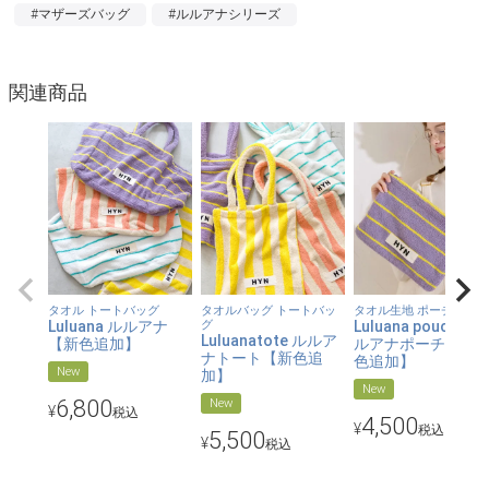
#マザーズバッグ
#ルルアナシリーズ
コットン100％のやわらかなタオル素材は触れるたび心地よく、
毎日を一緒に過ごしたくなります。
関連商品
【丁度いいサイズ感】
通勤・通学にもぴったりなサイズ感で、A4サイズを収納できま
す。
【肩掛けも◎】
幅広約3㎝の厚みのある持ち手で、肩にかけても食い込みにくく
快適です。
【デザイン性】
タオル トートバッグ
タオルバッグ トートバッ
タオル生地 ポーチ 大き
Luluana ルルアナ
グ
Luluana pouch L ル
バイカラーのボーダーとストライプで、装いに軽やかな抜け感を
Luluanatote ルルア
【新色追加】
ルアナポーチL【新
プラス。
ナトート【新色追
色追加】
New
加】
New
6,800
New
【手洗いOK】
¥
税込
4,500
¥
税込
タオル素材で洗えるから、夏のレジャーにも安心。
5,500
¥
税込
【オリジナルネームタグ】