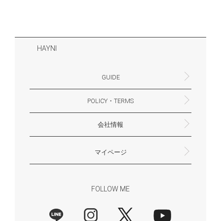
HAYNI
GUIDE
POLICY・TERMS
よくあるご質問・お問合せ
お支払いについて
配送・送料について
営業時間
ギフトサービスについて
Philosophy
一緒に働く？(HAYNI採用情報サイトへ)
for Foreigners (overseas delivery)
会社情報
返品・交換について
プライバシーポリシー
特定商取引法に基づく表示
外部送信ポリシー
株式会社HAYNI
〒532-0001
大阪府大阪市淀川区十八条3-9-35
電話番号：06-6868-9671
※お電話でのお問合せ受付は行っておりません
メール：support@hayni.jp
お問い合わせはこちらからお願いいたします
営業時間：10：00～15：00（金曜日は14：00ま
定休日： 土・日・祝祭日
※土日祝祭日はお休みをいただきます。
メールの返信は翌営業日となりますので、ご了承
マイページ
で）
ください。
新規会員登録
マイページ
会員特典について
商品レビュー一覧
FOLLOW ME