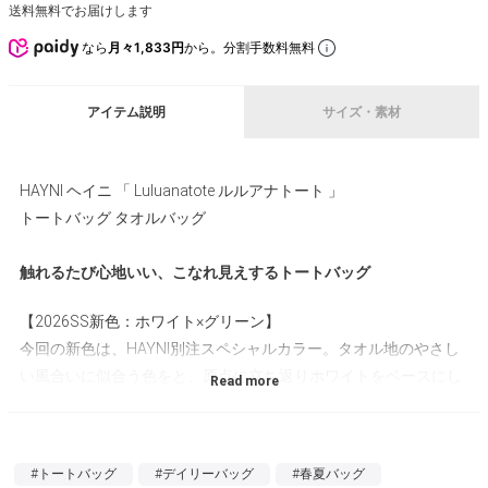
送料無料でお届けします
なら
月々1,833円
から。分割手数料無料
アイテム説明
サイズ・素材
HAYNI ヘイニ 「 Luluanatote ルルアナトート 」
トートバッグ タオルバッグ
触れるたび心地いい、こなれ見えするトートバッグ
【2026SS新色：ホワイト×グリーン】
今回の新色は、HAYNI別注スペシャルカラー。タオル地のやさし
い風合いに似合う色をと、原点に立ち返りホワイトをベースにし
ました。軽やかなグリーンを効かせた配色が、春夏らしい爽やか
さで装いを明るく彩ります。
#トートバッグ
#デイリーバッグ
#春夏バッグ
【タオル素材】