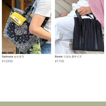
Selmora セルモラ
Risele リゼル Sサイズ
¥
13,950
¥
7,700