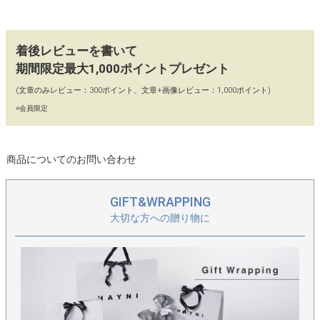
HYNのロゴをあしらったオリジナルのネームタグ付き。
【カラー】
着後レビューを書いて
ラベンダー、ピンク、イエロー、ホワイト×グリーン
期間限定最大1,000ポイントプレゼント
(文章のみレビュー：300ポイント、文章+画像レビュー：1,000ポイント)
【90日間 交換・返品保証】
※会員限定
当店ではイメージ違い、初期不良による返品、カラー交換、不具
合交換を「往復送料店舗負担」にてお受けしております。どうぞ
お気軽にお買い物をお楽しみください。
商品についてのお問い合わせ
【保存に便利な不織布付き】
保存に便利な、HAYNIロゴ入りの不織布に商品をお入れし、丁寧
GIFT&WRAPPING
に梱包してお届けいたします。
大切な方への贈り物に
＞形違いのトートやポーチなど、他のルルアナシリーズはこちら