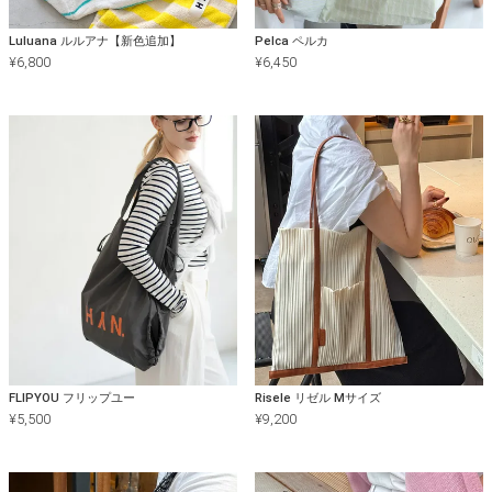
Luluana ルルアナ【新色追加】
Pelca ペルカ
¥
6,800
¥
6,450
FLIPYOU フリップユー
Risele リゼル Mサイズ
¥
5,500
¥
9,200