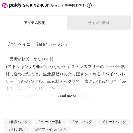
なら
月々2,466円
から。分割手数料無料
アイテム説明
サイズ・素材
HAYNI ヘイニ 「Garah ガーラン」
「異素材MIX」がなせる技
●ストッキングや服に引っかから ずストレスフリーのペーパー素
材に合わせたのは、生活感ゼロの女っぽさをくれる「パイソンレ
ザー」の細ハンドル。異素材ミックスで、肩にかけるだけで「決
まる」バッグになりました。
●軽くて大容量だから 、気にせずぽんぽん物が入れられるのでい
ろいろ持ち歩きたいときや、お買い物の時にとても便利。毎日つ
い手に取る扱いやすさが◎。
●ぜひ春夏は使い倒していただきたいヘイニ自慢のバッグです。
#春夏バッグ
#ペーパー素材
#かごバッグ
#トートバッグ
●密に編まれたペーパー部分は間延びせず、ありがちな安っぽい
#普段使い
#A4ファイルが入る