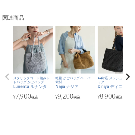
印象を払拭。また、ペーパー素材で作られたので、軽さと通気性
の高さの魅力があります。
●小さな内ポケットがあるので、バッグの中でスマホや鍵をささ
関連商品
っと取り出せて、便利。
【コーディネート】
●ジーンズ＆Tシャツのラフな格好にもきれいめな通勤スタイルに
も何故かしっくり馴染んでしまう優秀さ。コーデにオンするだけ
で、今気分の、こなれた雰囲気が手に入ります。
【カラー】
メタリックコード編みトー
軽量 かごバッグ ペーパー
A4対応 メッシュトート
トバッグ かごバッグ
素材
ッグ
グレー、ブラック、ナチュラル
Lunenta ルナンタ
Najia ナジア
Diniya ディニヤ
7,900
9,200
8,900
¥
¥
¥
税込
税込
税込