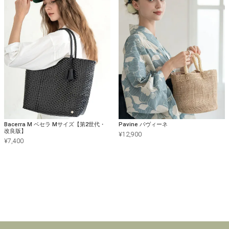
Bacerra M ベセラ Mサイズ【第2世代・
Pavine パヴィーネ
改良版】
¥
12,900
¥
7,400