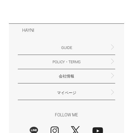
HAYNI
GUIDE
POLICY・TERMS
よくあるご質問・お問合せ
お支払いについて
配送・送料について
営業時間
ギフトサービスについて
Philosophy
一緒に働く？(HAYNI採用情報サイトへ)
for Foreigners (overseas delivery)
会社情報
返品・交換について
プライバシーポリシー
特定商取引法に基づく表示
外部送信ポリシー
株式会社HAYNI
〒532-0001
大阪府大阪市淀川区十八条3-9-35
電話番号：06-6868-9671
※お電話でのお問合せ受付は行っておりません
メール：support@hayni.jp
お問い合わせはこちらからお願いいたします
営業時間：10：00～15：00（金曜日は14：00ま
定休日： 土・日・祝祭日
※土日祝祭日はお休みをいただきます。
メールの返信は翌営業日となりますので、ご了承
マイページ
で）
ください。
新規会員登録
マイページ
会員特典について
商品レビュー一覧
FOLLOW ME