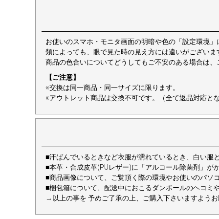
お使いのスマホ・モニタ画面の明暗や色の「設定環境」
類によっても、眼で見た時の見え方には違いがございま
商品の色合いについてどうしてもご不安のある場合は、
【ご注意】
※交換は同一商品・同一サイズに限ります。
※アウトレット商品は交換不可です。（全て返品対応と
■汗ばんでいるときなど衣服が濡れているとき、白い服
■本革・合成皮革(PUレザー)に「アルコール除菌剤」
■商品画像について、ご覧頂く際の環境やお使いのパソ
■梱包箱について、配送中におこるダンボールのヘコミ
→以上の事を 予めご了承の上、ご購入下さいますようお願い