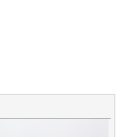
ミックスニットトートバッグ
Mixknit ミクスニット
バッグ
ねこモチーフ ファーショルダーバッグ
在庫限り
イール
minetpanifur ミネットパニファ
7,500
ジェ
ー｜「AIM医学研究支援プロジ
¥
税込
ェクト」対象商品
15,900
¥
税込