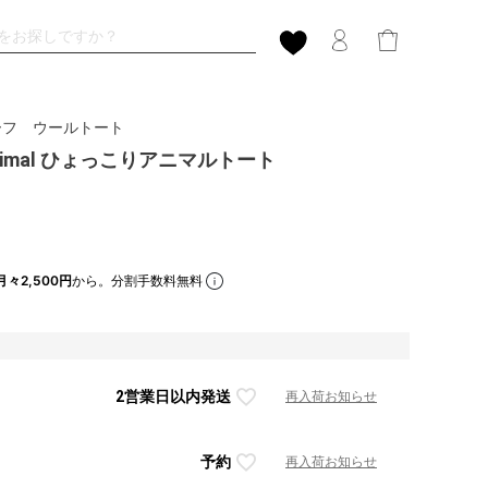
ーフ ウールトート
ianimal ひょっこりアニマルトート
月々2,500円
から。分割手数料無料
2営業日以内発送
再入荷お知らせ
予約
再入荷お知らせ