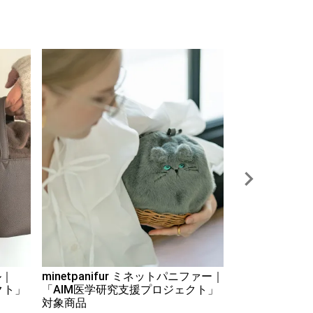
Fuune Chec
¥
8,900
ル｜
minetpanifur ミネットパニファー｜
クト」
「AIM医学研究支援プロジェクト」
対象商品