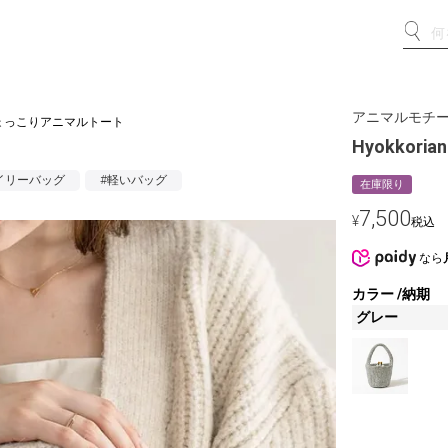
アニマルモチ
al ひょっこりアニマルトート
Hyokkor
イリーバッグ
#軽いバッグ
在庫限り
7,500
¥
税込
なら
カラー
納期
グレー