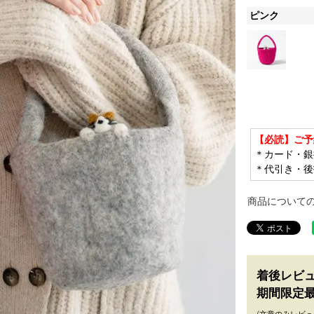
ピンク
【必読】ご予
＊カード・銀
＊代引き・後
商品について
着後レビ
期間限定最