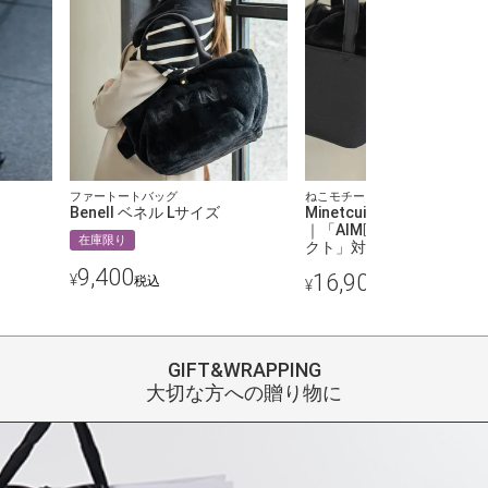
ファートートバッグ
ねこモチーフ 本革 ファー ハンド
Benell ベネル Lサイズ
Minetcuir ミネットキュ
｜「AIM医学研究支援プロ
在庫限り
クト」対象商品
9,400
16,900
¥
税込
¥
税込
GIFT&WRAPPING
大切な方への贈り物に