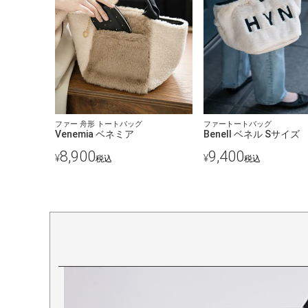
ファー 舟形 トートバッグ
ファートートバッグ
Venemia ベネミア
Benell ベネル Sサイズ
8,900
9,400
¥
¥
税込
税込