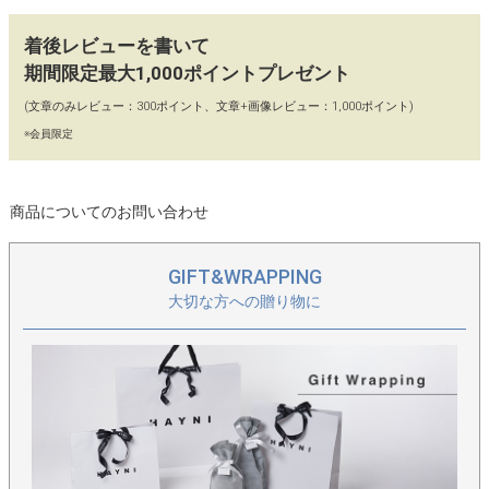
【90日間交換・返品保証】
当店ではイメージ違い、初期不良による返品、カラー交換、不具
着後レビューを書いて
合交換を「往復送料店舗負担」にてお受けしております。どうぞ
期間限定最大1,000ポイントプレゼント
お気軽にお買い物をお楽しみください。
(文章のみレビュー：300ポイント、文章+画像レビュー：1,000ポイント)
【保存に便利な不織布付き】
※会員限定
保存に便利な、HAYNIロゴ入りの不織布に商品をお入れし、丁寧
に梱包してお届けいたします。
商品についてのお問い合わせ
GIFT&WRAPPING
大切な方への贈り物に