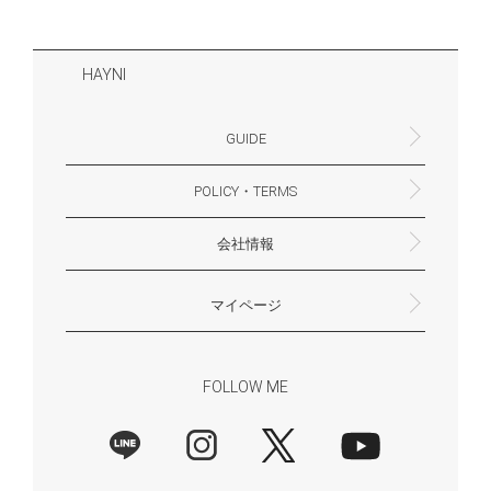
HAYNI
GUIDE
POLICY・TERMS
よくあるご質問・お問合せ
お支払いについて
配送・送料について
営業時間
ギフトサービスについて
Philosophy
一緒に働く？(HAYNI採用情報サイトへ)
for Foreigners (overseas delivery)
会社情報
返品・交換について
プライバシーポリシー
特定商取引法に基づく表示
外部送信ポリシー
株式会社HAYNI
〒532-0001
大阪府大阪市淀川区十八条3-9-35
電話番号：06-6868-9671
※お電話でのお問合せ受付は行っておりません
メール：support@hayni.jp
お問い合わせはこちらからお願いいたします
営業時間：10：00～15：00（金曜日は14：00ま
定休日： 土・日・祝祭日
※土日祝祭日はお休みをいただきます。
メールの返信は翌営業日となりますので、ご了承
マイページ
で）
ください。
新規会員登録
マイページ
会員特典について
商品レビュー一覧
FOLLOW ME