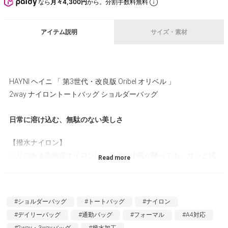
なら
月々4,300円
から。分割手数料無料
アイテム説明
サイズ・素材
HAYNI ヘイニ 「 第3世代・改良版 Oribel オリベル 」
2way ナイロントートバッグ ショルダーバッグ
日常に溶け込む、無駄のない美しさ
【撥水ナイロン】
ハリのある高密度ナイロンは、多少の小雨が降っても、サッと拭
けば安心。（完全防水ではありません）光沢感が美しい生地で、
価格以上のリッチさを演出。大人の品格をプラスしてくれます。
#ショルダーバッグ
#トートバッグ
#ナイロン
【A4対応】
#デイリーバッグ
#通勤バッグ
#フォーマル
#A4対応
A4サイズの書類やMacbook、500mlペットボトルや長財布…毎日
#2way・3wayバッグ
#撥水加工