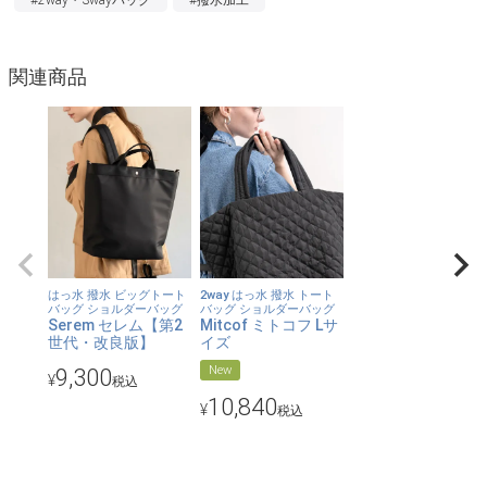
の通勤・通学で持ち歩きたいアイテムをすっきりイン。ポケット
も多く、細かなものを整理して収納可能。
関連商品
【飽きのこないシンプルさ】
流行に左右されないミニマルなデザイン。どんなスタイルにも、
どんなシーンにも自然に馴染んで、自分らしさを引き立ててくれ
るので、長くご愛用いただけます。
【さりげなく効かせた本革使い】
ハンドルや開き口周辺などには、上質な本革を。シンプルな中に
エッジを効かせ、さりげなく洗練された印象を与えます。
はっ水 撥水 ビッグトート
2way はっ水 撥水 トート
バッグ ショルダーバッグ
バッグ ショルダーバッグ
【2way】
Serem セレム【第2
Mitcof ミトコフ Lサ
取り外し可能なショルダーが付属。太めのベルトなので、負担が
世代・改良版】
イズ
かかりにくくて安心です。
New
9,300
¥
税込
10,840
¥
税込
【カラー】
ブラック、グレージュ