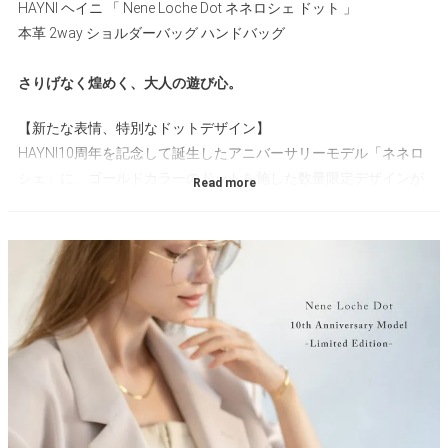
HAYNI ヘイニ 「 Nene Loche Dot ネネロシェ ドット 」
本革 2way ショルダーバッグ ハンドバッグ
さりげなく煌めく、大人の遊び心。
【新たな表情、特別なドットデザイン】
HAYNI10周年を記念して誕生したアニバーサリーモデル「ネネロ
シェ」に、ゴールドカラーのドットを施した数量限定デザインが
登場。さりげなく輝く控えめなドットは、上品さと遊び心をプラ
ス。日常にも、特別な日にも、そっと馴染んでくれます。
【上質な本革もそのままに】
ネネロシェと同様、上質なエンボスレザーをふんだんに使用。マ
ットな質感で手触りも心地よく、満足感も高いとご好評いただい
ております。
【ヘイニのアイコン「ロシェシリーズ」】
お客様の声を元に何度も改良を重ねてきたロシェシリーズは、見
た目の可愛さはもちろん、使い勝手も◎なロングセラーアイテ