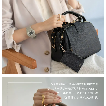
ム。
【デイリーに寄り添うサイズ感】
ロシェシリーズの特徴でもあるメイン収納と、おおきく開くポケ
ットで意外としっかり入ります。長財布や500mlペットボトルも
収納可能で、日々持ち歩きたい荷物がすっきり収まるちょうどい
いサイズ感です。
【2way仕様】
ショルダーバッグでも手持ちでも使える2way。いろんなシーンに
応じて使い分けられます。
【パスネ付き】
本革仕様のパスケース「パスネ」は実用的かつアクセサリー感覚
でもつかえる優れもの。
【カラー】
ブラック(ゴールド金具)、グレージュ(ゴールド金具)、トープ(ゴ