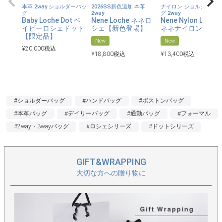
本革 2way ショルダーバッ
2026SS新色追加 本革
ナイロン ショルダーバッ
グ
2way
グ 2way
Baby Loche Dot ベ
Nene Loche ネネロ
Nene Nylon Loche
イビーロシェドット
シェ【新色登場】
ネネナイロンロシ
【限定品】
New
New
¥
20,000
税込
¥
18,800
税込
¥
13,400
税込
#ショルダーバッグ
#ハンドバッグ
#ボストンバッグ
#本革バッグ
#デイリーバッグ
#通勤バッグ
#フォーマル
#2way・3wayバッグ
#ロシェシリーズ
#ドットシリーズ
GIFT&WRAPPING
大切な方への贈り物に