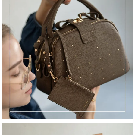
ールド金具)
【90日間交換・返品保証】
当店ではイメージ違い、初期不良による返品、カラー交換、不具
合交換を「往復送料店舗負担」にてお受けしております。どうぞ
お気軽にお買い物をお楽しみください。
【保存に便利な不織布付き】
保存に便利な、HAYNIロゴ入りの不織布に商品をお入れし、丁寧
に梱包してお届けいたします。
＞素材違い／ドット付／ネネロシェバリエーションを見る
＞サイズ違い・素材違いのロシェシリーズはこちら