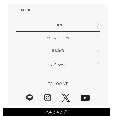
HAYNI
GUIDE
POLICY・TERMS
よくあるご質問・お問合せ
お支払いについて
配送・送料について
営業時間
ギフトサービスについて
Philosophy
一緒に働く？(HAYNI採用情報サイトへ)
for Foreigners (overseas delivery)
会社情報
返品・交換について
プライバシーポリシー
特定商取引法に基づく表示
外部送信ポリシー
株式会社HAYNI
〒532-0001
大阪府大阪市淀川区十八条3-9-35
電話番号：06-6868-9671
※お電話でのお問合せ受付は行っておりません
メール：support@hayni.jp
お問い合わせはこちらからお願いいたします
営業時間：10：00～15：00（金曜日は14：00ま
定休日： 土・日・祝祭日
※土日祝祭日はお休みをいただきます。
メールの返信は翌営業日となりますので、ご了承
マイページ
で）
ください。
新規会員登録
マイページ
会員特典について
商品レビュー一覧
FOLLOW ME
色をえらぶ