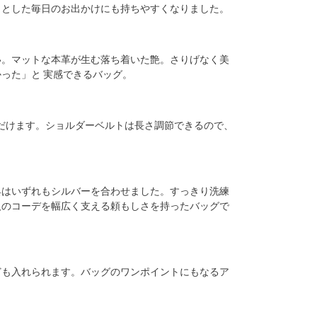
っとした毎日のお出かけにも持ちやすくなりました。
い。マットな本革が生む落ち着いた艶。さりげなく美
った」と 実感できるバッグ。
ただけます。ショルダーベルトは長さ調節できるので、
具はいずれもシルバーを合わせました。すっきり洗練
人のコーデを幅広く支える頼もしさを持ったバッグで
ども入れられます。バッグのワンポイントにもなるア