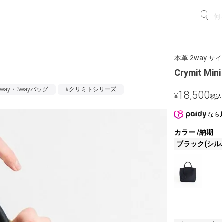
本革 2way 
】
Crymit 
2way・3wayバッグ
#クリミトシリーズ
18,500
¥
税込
なら
カラー
納期
ブラック(シル