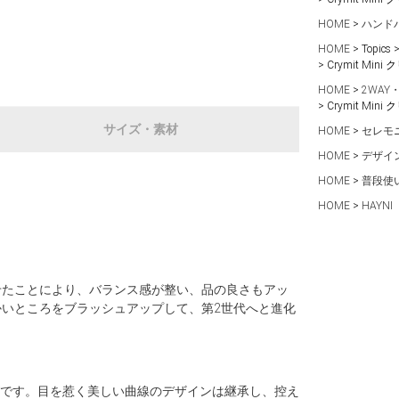
HOME
ハンド
HOME
Topics
Crymit M
HOME
2WAY
Crymit M
サイズ・素材
HOME
セレモ
HOME
デザイ
HOME
普段使
HOME
HAYNI
せたことにより、バランス感が整い、品の良さもアッ
いところをブラッシュアップして、第2世代へと進化
イズです。目を惹く美しい曲線のデザインは継承し、控え