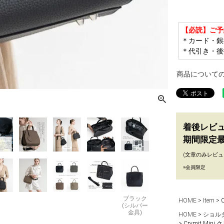
【必読】ご予
＊カード・銀
＊代引き・後
商品について
着後レビ
期間限定最
(文章のみレビュ
※会員限定
ブラック
HOME
Item
(シルバー
金具)
HOME
ショル
Crymit M