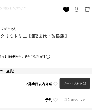
サイズ展開あり
Mini クリミトミニ【第2世代・改良版】
月々6,166円
から。分割手数料無料
バー金具)
2営業日以内発送
予約
再入荷お知らせ