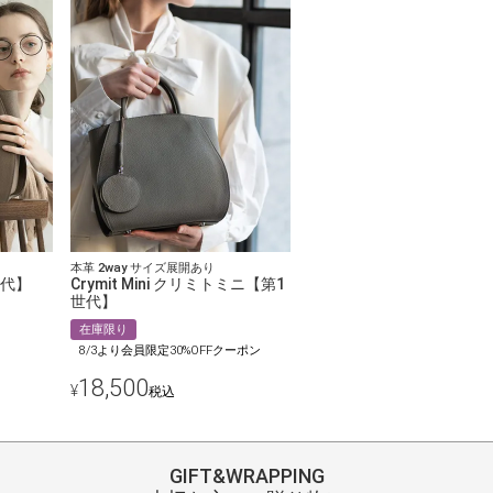
本革 2way サイズ展開あり
世代】
Crymit Mini クリミトミニ【第1
世代】
在庫限り
8/3より会員限定30%OFFクーポン
18,500
¥
税込
GIFT&WRAPPING