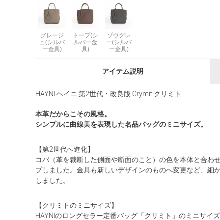
グレージ
トープ(シ
ゾウグレ
ュ(シルバ
ルバー金
ー(シルバ
ー金具)
具)
ー金具)
アイテム説明
HAYNI ヘイニ 第2世代・改良版 Crymit クリミト
本革だからこその風格。
シンプルに曲線美を表現した名品バッグのミニサイズ。
【第2世代へ進化】
コバ（革を裁断した側面や断面のこと）の色を本体と合わ
プしました。金具も新しいデザインのものへ変更など、細か
しました。
【クリミトのミニサイズ】
HAYNIのロングセラー定番バッグ「クリミト」のミニサ