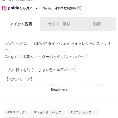
なら
月々5,766円
から。分割手数料無料
アイテム説明
サイズ・素材
動画
HAYNI ヘイニ 「TIDEWAY タイドウェイ ライトレザーボストンミ
ニ」
2way ミニ 本革 ショルダーバッグ ボストンバッグ
「共に日々を紡ぐ、じぶん色の本革バッグ」
【人気シリーズ】
Tideway(タイドウェイ)の人気シリーズ、「LIGHT LEATHER
BOSTON」のミニサイズです。
【2Way仕様】
お好みでショルダーバッグとしてもハンドバッグとしても使えま
#本革バッグ
#ショルダーバッグ
#ミニショルダー
す。