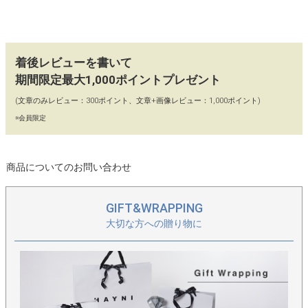
が表れてきます。「革の魅力は自分色に染まる」といわれる革の
特徴を、お楽しみ下さい。
【コーディネート】
着後レビューを書いて
ナチュラルな風合いがいつものコーディネートを上品な大人カジ
期間限定最大1,000ポイントプレゼント
ュアルに落としこんでくれます。幅広い世代の方に使っていただ
(文章のみレビュー：300ポイント、文章+画像レビュー：1,000ポイント)
ける馴染みの良い色合いです。
※会員限定
【カラー】
ブラック、キャメル、チョコブラウン、サンドグレージュ
商品についてのお問い合わせ
【90日間 交換・返品保証】
当店ではイメージ違い、初期不良による返品、カラー交換、不具
合交換を「往復送料店舗負担」にてお受けしております。どうぞ
GIFT&WRAPPING
お気軽にお買い物をお楽しみください。
大切な方への贈り物に
【保存に便利な不織布付き】
保存に便利な、HAYNIロゴ入りの不織布に商品をお入れし、丁寧
に梱包してお届けいたします。