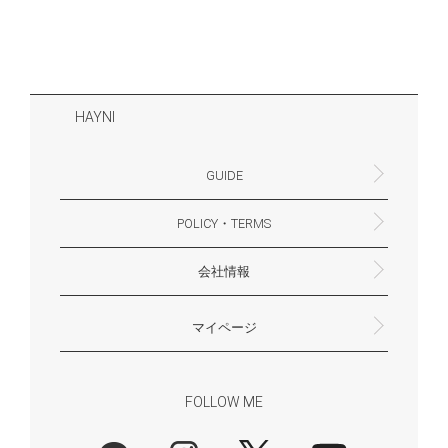
HAYNI
GUIDE
POLICY・TERMS
よくあるご質問・お問合せ
お支払いについて
配送・送料について
営業時間
ギフトサービスについて
Philosophy
一緒に働く？(HAYNI採用情報サイトへ)
for Foreigners (overseas delivery)
会社情報
返品・交換について
プライバシーポリシー
特定商取引法に基づく表示
外部送信ポリシー
株式会社HAYNI
〒532-0001
大阪府大阪市淀川区十八条3-9-35
電話番号：06-6868-9671
※お電話でのお問合せ受付は行っておりません
メール：support@hayni.jp
お問い合わせはこちらからお願いいたします
営業時間：10：00～15：00（金曜日は14：00ま
定休日： 土・日・祝祭日
※土日祝祭日はお休みをいただきます。
メールの返信は翌営業日となりますので、ご了承
マイページ
で）
ください。
新規会員登録
マイページ
会員特典について
商品レビュー一覧
FOLLOW ME