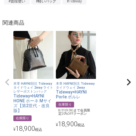
#普段使い
#軽いバッグ
#Tideway
【収納力】
ミニサイズですがしっかりと底マチがあるので、お出かけの必需
品はしっかり収納できます。
関連商品
【上品な金具】
アンティークゴールドの金具がどこかクラシックな雰囲気を醸し
出し、カジュアルにも上品にもどちらにも偏りすぎず良いスパイ
スとなっています。
【Made in Japan】
日本製の確かな技術で細部まで丁寧に作りこまれており、作りの
良さを感じていただけるバッグです。
本革 HAYNI別注 Tideway
本革 HAYNI別注 Tideway
タイドウェイ 2way ライト
タイドウェイ 2way
【超軽量】
レザーボストンバッグ
Tideway×HAYNI
Tideway×HAYNI
Porle ポルレ
ショルダーストラップ込みで約160グラムという軽さでデイリー
HONE ホーネ Mサイ
在庫限り
ズ【第2世代・改良
に活躍します。
版】
8/31(9:59)まで会員限
定20%OFFクーポン
【本革を楽しむバッグ】
在庫限り
18,900
¥
1点1点風合いや色味に個体差があります。ご使用後も、使用方
税込
18,900
¥
税込
法、使用頻度、環境、気候、状態、状況より、経年変化に個体差