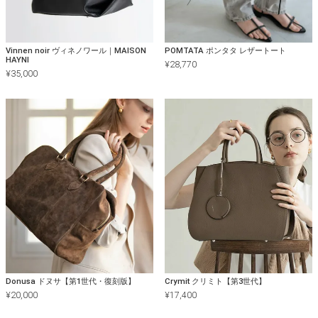
Vinnen noir ヴィネノワール｜MAISON
POMTATA ポンタタ レザートート
HAYNI
¥
28,770
¥
35,000
Donusa ドヌサ【第1世代・復刻版】
Crymit クリミト【第3世代】
¥
20,000
¥
17,400