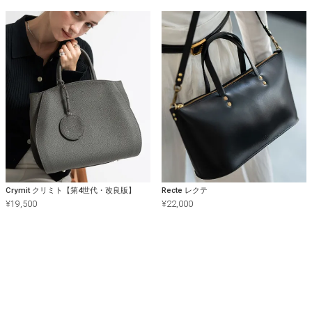
Crymit クリミト【第4世代・改良版】
Recte レクテ
¥
19,500
¥
22,000