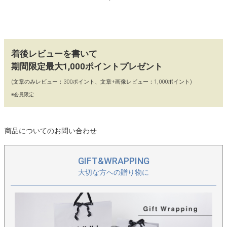
【洗練されたサイズ感とシルエット】
A4サイズを保ちつつ収まりよく仕上げました。また持った際のシ
ルエットが崩れないよう計算し、よくある真四角ではなく、やや
台形のシルエットを採用しました。
着後レビューを書いて
期間限定最大1,000ポイントプレゼント
【上質なマット感のある本革】
(文章のみレビュー：300ポイント、文章+画像レビュー：1,000ポイント)
シンプルなデザインを引き立てるヘイニ自慢のマットな質感の本
革。その端正さで上品な印象がより引き立ちます。
※会員限定
【お揃いの本革カードケース】
商品についてのお問い合わせ
バッグと同じ本革で作ったカードケースが付属。お揃いのカラー
で統一感が出るので、小物にも気を配りたい方にピッタリ。外側
のポケットに入るので、サッと取り出すことができます。
GIFT&WRAPPING
大切な方への贈り物に
【meme.さんが細部にまで目を光らせたこだわり】
バッグを腕にかける際、持ち手と持ち手の間に腕が挟まれないよ
う留め具のストラップをつけて隙間を埋め、改善しました。その
他、チャックに付いているボタンの位置、ロゴの大きさや位置な