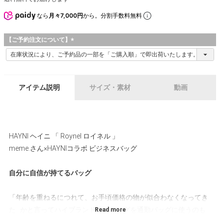
なら
月々7,000円
から。分割手数料無料
【ご予約注文について】
(
必
須
)
アイテム説明
サイズ・素材
動画
HAYNI ヘイニ 「 Roynel ロイネル 」
meme.さん×HAYNIコラボ ビジネスバッグ
自分に自信が持てるバッグ
「年齢を重ねるにつれて、お手頃価格の物が似合わなくなってき
た…かと言ってハイブランド物のバッグを通勤バッグに使うのも