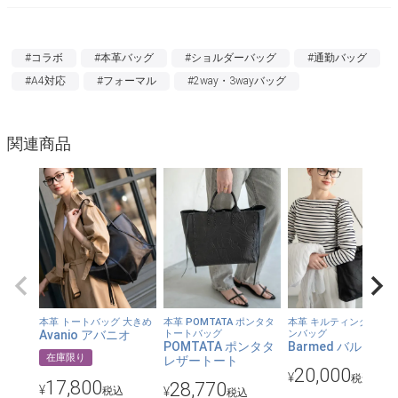
なんだか違う…」
そんなお悩みを解消すべく、作り始めました。
#コラボ
#本革バッグ
#ショルダーバッグ
#通勤バッグ
毎日のようにサンプル品をご使用いただき、何回も改良を重ねた
#A4対応
#フォーマル
#2way・3wayバッグ
結果、毎日使っても飽きない、「自分に自信が持てるバッグ」に
仕上がりました。
関連商品
【meme. Profile】
YouTubeで平凡な会社員の日常vlogを配信中。毎日に些細な楽し
みを見つけながら過ごしています♩
【クラシックな佇まいを取り入れて】
本革 トートバッグ 大きめ
本革 POMTATA ポンタタ
本革 キルティング チェ
Avanio アバニオ
トートバッグ
ンバッグ
デザインは、meme.さんがお父様から受け継いだビジネスバッグ
POMTATA ポンタタ
Barmed バルメド
在庫限り
レザートート
を参考に。トラディショナルな雰囲気にまとめました。
20,000
¥
税込
17,800
28,770
¥
税込
¥
税込