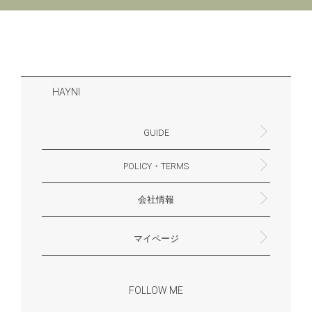
HAYNI
GUIDE
POLICY・TERMS
よくあるご質問・お問合せ
お支払いについて
配送・送料について
営業時間
ギフトサービスについて
Philosophy
一緒に働く？(HAYNI採用情報サイトへ)
for Foreigners (overseas delivery)
会社情報
返品・交換について
プライバシーポリシー
特定商取引法に基づく表示
外部送信ポリシー
株式会社HAYNI
〒532-0001
大阪府大阪市淀川区十八条3-9-35
電話番号：06-6868-9671
※お電話でのお問合せ受付は行っておりません
メール：support@hayni.jp
お問い合わせはこちらからお願いいたします
営業時間：10：00～15：00（金曜日は14：00ま
定休日： 土・日・祝祭日
※土日祝祭日はお休みをいただきます。
メールの返信は翌営業日となりますので、ご了承
マイページ
で）
ください。
新規会員登録
マイページ
会員特典について
商品レビュー一覧
FOLLOW ME