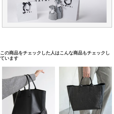
ど、より細かい部分へもこだわりました。
【カラー】
ブラック、グレージュ、トープ、アイボリー
【90日間 交換・返品保証】
当店ではイメージ違い、初期不良による返品、カラー交換、不具
合交換を「往復送料店舗負担」にてお受けしております。どうぞ
この商品をチェックした人はこんな商品もチェックし
お気軽にお買い物をお楽しみください。
ています
【保存に便利な不織布付き】
保存に便利な、HAYNIロゴ入りの不織布に商品をお入れし、丁寧
に梱包してお届けいたします。