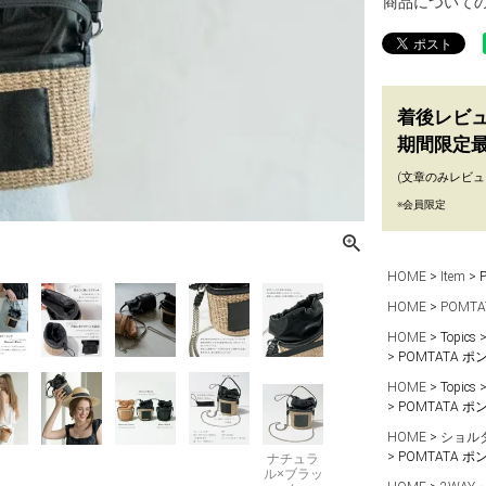
商品について
着後レビ
期間限定最
(文章のみレビュ
※会員限定
HOME
Item
HOME
POMT
HOME
Topics
POMTATA 
HOME
Topics
POMTATA 
HOME
ショル
POMTATA 
ナチュラ
ル×ブラッ