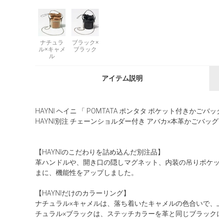
ナチュラ
ブラック×
ル×キャメ
ブラック
ル
アイテム説明
HAYNI ヘイニ 「 POMTATA ポンタタ ポケット付きかごバッ
HAYNI別注 チェーンショルダー付き アバカ×本革かごバッグ
【HAYNIのこだわりを詰め込んだ別注品】
革ハンドルや、開き口の隠しマグネット、内装の吊りポケット
まに、機能性をアップしました。
【HAYNIだけのカラーリング】
ナチュラル×キャメルは、落ち着いたキャメルの色合いで、
チュラル×ブラックは、ステッチカラーを革と同じブラック