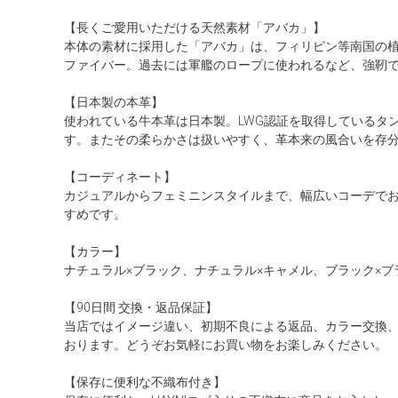
【長くご愛用いただける天然素材「アバカ」】
本体の素材に採用した「アバカ」は、フィリピン等南国の
ファイバー。過去には軍艦のロープに使われるなど、強靭
【日本製の本革】
使われている牛本革は日本製。LWG認証を取得しているタ
す。またその柔らかさは扱いやすく、革本来の風合いを存
【コーディネート】
カジュアルからフェミニンスタイルまで、幅広いコーデで
すめです。
【カラー】
ナチュラル×ブラック、ナチュラル×キャメル、ブラック×ブ
【90日間 交換・返品保証】
当店ではイメージ違い、初期不良による返品、カラー交換
おります。どうぞお気軽にお買い物をお楽しみください。
【保存に便利な不織布付き】