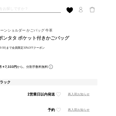
チェーンショルダー かごバッグ 牛革
A ポンタタ ポケット付きかごバッグ
1(9:59)まで会員限定30%OFFクーポン
月々7,333円
から。分割手数料無料
ブラック
2営業日以内発送
再入荷お知らせ
予約
再入荷お知らせ