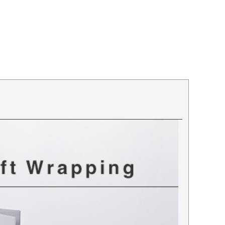
Diniya ディニヤ
バッグ
Pavine パヴィーネ
8,900
¥
税込
在庫限り
8/31(9:59)まで会員限定40%OFFク
ポン
12,900
¥
税込