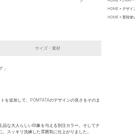
HOME
2WAY
ク
HOME
デザイ
HOME
普段使
サイズ・素材
グ 」
を追加して、POMTATAのデザインの良さをそのま
上品な大人らしい印象を与える別注カラー。そしてナ
に。スッキリ洗練した雰囲気に仕上がりました。