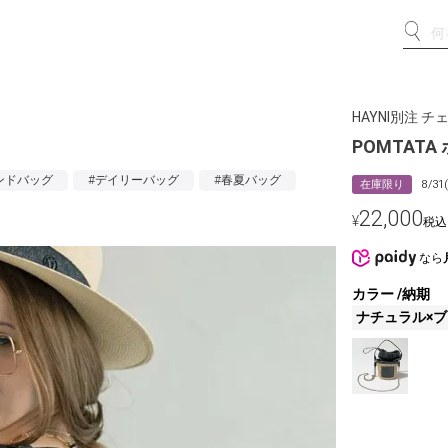
HAYNI別注 
POMTAT
ンドバッグ
#デイリーバッグ
#春夏バッグ
在庫限り
8/3
22,000
¥
税込
なら
カラー
納期
ナチュラル×