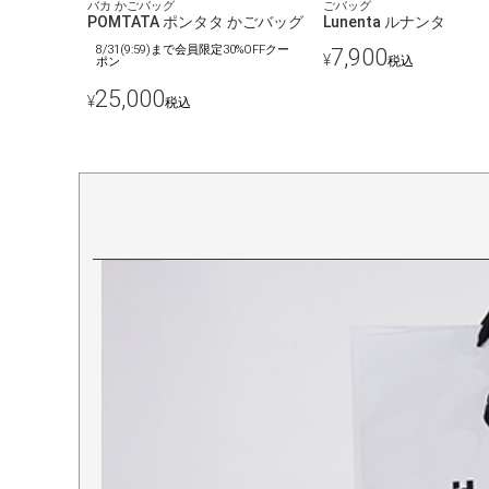
バカ かごバッグ
ごバッグ
POMTATA ポンタタ かごバッグ
Lunenta ルナンタ
8/31(9:59)まで会員限定30%OFFクー
7,900
¥
税込
ポン
25,000
¥
税込