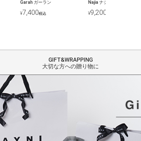
Garah ガーラン
Najia ナジア
7,400
9,200
¥
¥
税込
税込
GIFT&WRAPPING
大切な方への贈り物に