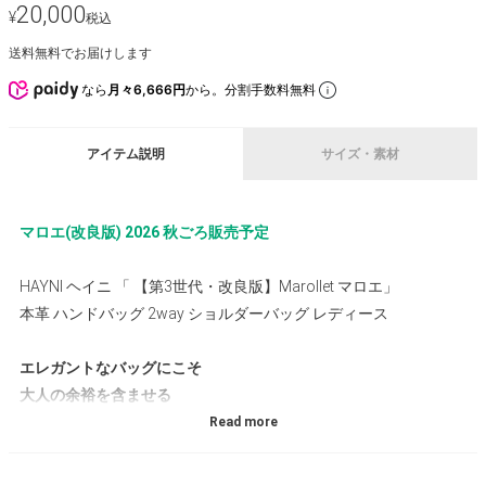
20,000
¥
税込
送料無料でお届けします
なら
月々6,666円
から。分割手数料無料
アイテム説明
サイズ・素材
マロエ(改良版) 2026 秋ごろ販売予定
HAYNI ヘイニ 「 【第3世代・改良版】Marollet マロエ」
本革 ハンドバッグ 2way ショルダーバッグ レディース
エレガントなバッグにこそ
大人の余裕を含ませる
【より使いやすく改良】
改良を重ね、入学式や卒業式といったオケージョン、普段使いに