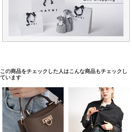
いうときのオケージョンにも力を発揮するバッグです。
【カラー】
アイボリー、キャメル、ブラック、トープ、グレージュ
【90日間 交換・返品保証】
当店ではイメージ違い、初期不良による返品、カラー交換、不具
合交換を「往復送料店舗負担」にてお受けしております。どうぞ
お気軽にお買い物をお楽しみください。
この商品をチェックした人はこんな商品もチェックし
ています
【保存に便利な不織布付き】
保存に便利な、HAYNIロゴ入りの不織布に商品をお入れし、丁寧
に梱包してお届けいたします。
ころんと小さめサイズの「ベイビーマロエ」はこちら＞＞