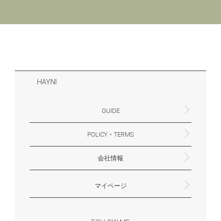
HAYNI
GUIDE
POLICY・TERMS
よくあるご質問・お問合せ
お支払いについて
配送・送料について
営業時間
ギフトサービスについて
Philosophy
一緒に働く？(HAYNI採用情報サイトへ)
for Foreigners (overseas delivery)
会社情報
返品・交換について
プライバシーポリシー
特定商取引法に基づく表示
外部送信ポリシー
株式会社HAYNI
〒532-0001
大阪府大阪市淀川区十八条3-9-35
電話番号：06-6868-9671
※お電話でのお問合せ受付は行っておりません
メール：support@hayni.jp
お問い合わせはこちらからお願いいたします
営業時間：10：00～15：00（金曜日は14：00ま
定休日： 土・日・祝祭日
※土日祝祭日はお休みをいただきます。
メールの返信は翌営業日となりますので、ご了承
マイページ
で）
ください。
新規会員登録
マイページ
会員特典について
商品レビュー一覧