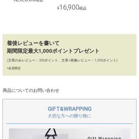
税込
【ショルダーバッグ／ハンドバッグ】
16,900
¥
税込
取り外し可能なショルダーベルトで、2wayで使えるのもポイン
ト。シーンに応じて使い分けられます。
【広く使える】
着後レビューを書いて
バッグの中は仕切りやポケットはなく、広々使えるすっきり空
期間限定最大1,000ポイントプレゼント
間。長財布やスマホ、小さめペットボトルなどが無駄なく入りま
(文章のみレビュー：300ポイント、文章+画像レビュー：1,000ポイント)
す。
※会員限定
【使いやすいカラーバリエーション】
各カラーともにニュアンスたっぷりの発色。レザー特有の端正さ
商品についてのお問い合わせ
がマッチして、やわらかな女性の美しさをバランスアップしてく
れます。
GIFT&WRAPPING
大切な方への贈り物に
【コーディネート】
すっきりシンプルな顔立ちのバッグなので、コーデを邪魔せず美
しく馴染みます。大人が持つデイリーバッグとしても、ここぞと