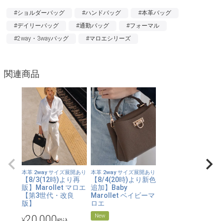
も、より使いやすいバッグへと生まれ変わり続けています。
#ショルダーバッグ
#ハンドバッグ
#本革バッグ
卒入学式などA4書類をもらうシーンに活躍する、シンプルなサブ
#デイリーバッグ
#通勤バッグ
#フォーマル
バッグ「レスチェ」との2個持ちもおすすめ。
#2way・3wayバッグ
#マロエシリーズ
＞「Lesche レスチェ」商品ページはこちら
関連商品
【こだわりの本革】
マット感のある上質な本革をなめし、美しいシボを型押ししまし
た。
【内装にもこだわりを】
内装は「サステナブルレザー」を使用し、ベルベット調の起毛素
材に。大切な持ち物を入れる内装にもこだわっています。
本革 2way サイズ展開あり
本革 2way サイズ展開あり
【美しい仕上がり】
【8/3(12時)より再
【8/4(20時)より新色
販】Marollet マロエ
追加】Baby
ハリのある絶妙な厚みを持たせるために裏側からも革を丁寧に張
【第3世代・改良
Marollet ベイビーマ
り込んだので、プライス以上に美しくリッチな仕上がりです。
版】
ロエ
New
20,000
¥