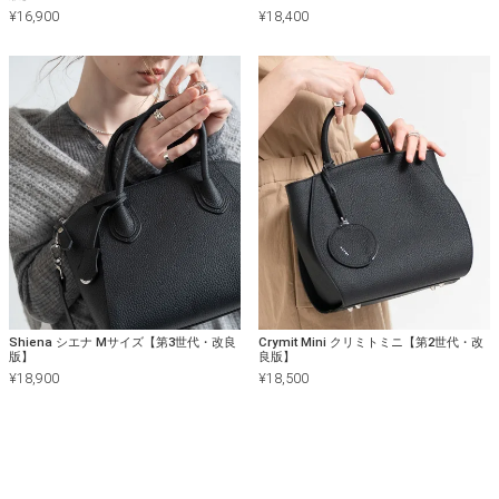
¥
16,900
¥
18,400
Shiena シエナ Mサイズ【第3世代・改良
Crymit Mini クリミトミニ【第2世代・改
版】
良版】
¥
18,900
¥
18,500