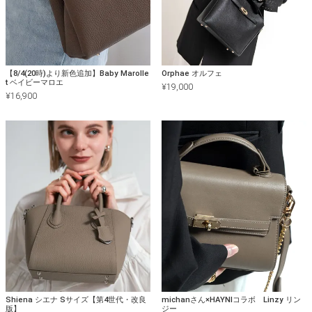
【8/4(20時)より新色追加】Baby Marolle
Orphae オルフェ
t ベイビーマロエ
¥
19,000
¥
16,900
Shiena シエナ Sサイズ【第4世代・改良
michanさん×HAYNIコラボ Linzy リン
版】
ジー