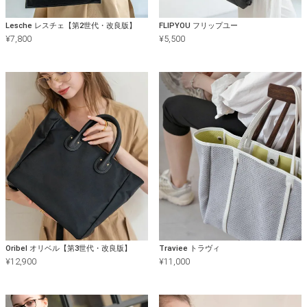
Lesche レスチェ【第2世代・改良版】
FLIPYOU フリップユー
¥
7,800
¥
5,500
Oribel オリベル【第3世代・改良版】
Traviee トラヴィ
¥
12,900
¥
11,000