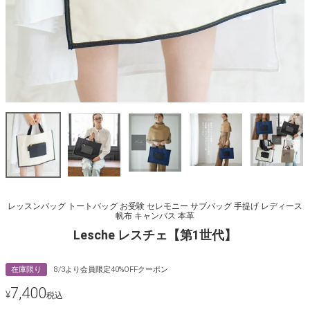
レッスンバッグ トートバッグ お受験 セレモニー サブバッグ 手提げ レディース
帆布 キャンバス 本革
Lesche レスチェ【第1世代】
在庫限り
8/3より会員限定40%OFFクーポン
7,400
¥
税込