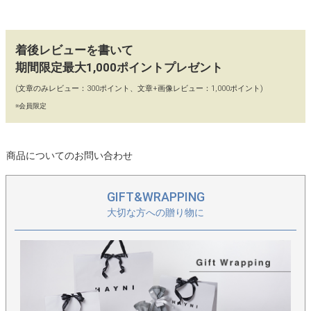
とが多い学校関係やビジネスシーンでも活躍。PCバッグとしても
最適。すっきり美しいシルエットなので、他のバッグとの2個持
ちもしっくり馴染みます。ひとつあるととても重宝するバッグで
着後レビューを書いて
す。
期間限定最大1,000ポイントプレゼント
(文章のみレビュー：300ポイント、文章+画像レビュー：1,000ポイント)
【カラー】
※会員限定
ブラック、グレージュ、アイボリー、ネイビー、ドットブラッ
ク、ドットグレージュ、ドットアイボリー
商品についてのお問い合わせ
【90日間 交換・返品保証】
当店ではイメージ違い、初期不良による返品、カラー交換、不具
GIFT&WRAPPING
合交換を「往復送料店舗負担」にてお受けしております。どうぞ
大切な方への贈り物に
お気軽にお買い物をお楽しみください。
＞改良版が登場しました！詳しくはコチラ