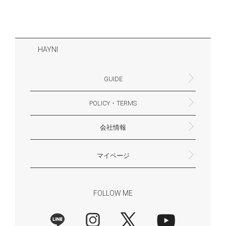
HAYNI
GUIDE
POLICY・TERMS
よくあるご質問・お問合せ
お支払いについて
配送・送料について
営業時間
ギフトサービスについて
Philosophy
一緒に働く？(HAYNI採用情報サイトへ)
for Foreigners (overseas delivery)
会社情報
返品・交換について
プライバシーポリシー
特定商取引法に基づく表示
外部送信ポリシー
株式会社HAYNI
〒532-0001
大阪府大阪市淀川区十八条3-9-35
電話番号：06-6868-9671
※お電話でのお問合せ受付は行っておりません
メール：support@hayni.jp
お問い合わせはこちらからお願いいたします
営業時間：10：00～15：00（金曜日は14：00ま
定休日： 土・日・祝祭日
※土日祝祭日はお休みをいただきます。
メールの返信は翌営業日となりますので、ご了承
マイページ
で）
ください。
新規会員登録
マイページ
会員特典について
商品レビュー一覧
FOLLOW ME