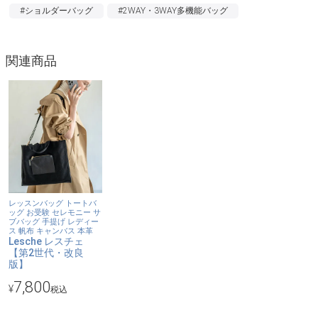
上品な色味でエレガントさを演出。お受験・フォーマルシーンで
#ショルダーバッグ
#2WAY・3WAY多機能バッグ
のサブバッグに最適です。
【本革ポケットのデザインは二種類】
関連商品
デザインのポイントにもなっている正面の本革ポケット。どんな
場面でも使える万能な無地ver.と、シンプルな金色のドットが映
えるドットver.の二種類をご用意。
【2way使用可能】
ショルダーバッグ・トートバッグの2wayでご使用いただけます。
つけ外しできるショルダーベルト付き。
【スッキリと収納】
マチ無しが故に、書類等がバッグの中で暴れず、スッキリ収める
レッスンバッグ トートバ
ッグ お受験 セレモニー サ
ことが可能。特にA4封筒、書類やノート、ファイル、テキスト、
ブバッグ 手提げ レディー
ス 帆布 キャンバス 本革
パンフレット、楽譜、PC、タブレットなどが得意分野！また、バ
Lesche レスチェ
【第2世代・改良
ッグ内に3つのポケットを装備。
版】
7,800
¥
【コーディネート】
税込
レッスンバッグとしてはもちろんのこと、書類をたくさん扱うこ