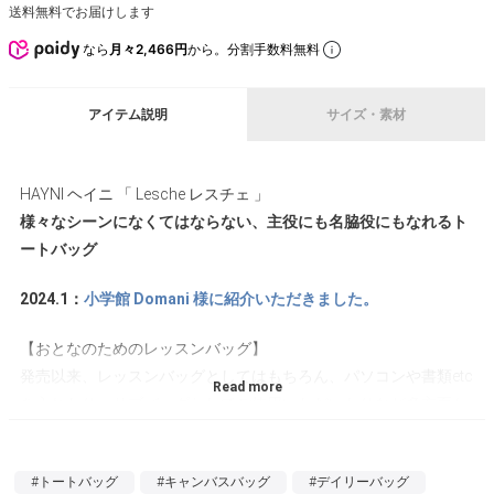
送料無料でお届けします
なら
月々2,466円
から。分割手数料無料
アイテム説明
サイズ・素材
HAYNI ヘイニ 「 Lesche レスチェ 」
様々なシーンになくてはならない、主役にも名脇役にもなれるト
ートバッグ
2024.1：
小学館 Domani 様に紹介いただきました。
【おとなのためのレッスンバッグ】
発売以来、レッスンバッグとしてはもちろん、パソコンや書類etc
を入れたり、サブバッグとしてご使用いただいたりなど多方面か
らご好評いただいています。
【新色ネイビーが登場！】
#トートバッグ
#キャンバスバッグ
#デイリーバッグ