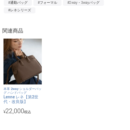
#通勤バッグ
#フォーマル
#2way・3wayバッグ
・バッグの口は直線ではなくなだらかなカーブを描き、柔和な雰
#レネシリーズ
囲気に。
・四つ角縁をただ縫い合わせるのではなく、一部に玉縁をつけま
した。
関連商品
・ステッチをしっかり利かせて、洗練された雰囲気に。
…その他様々なこだわりに溢れています。
【デイリーに使いやすいサイズ感】
必要なものがしっかり入ります。持ち歩きの邪魔にならないサイ
ズ感で扱いやすいのも大きな魅力。
【2wayで使える】
ギボシ留めのショルダーベルトでななめ掛けや肩掛けに。外して
本革 2way ショルダーバッ
グ ハンドバッグ
手持ちに。ショルダーの金具が目立ちにくいので、外したときも
Lenne レネ【第2世
代・改良版】
自然。コーデやシーンにあわせてつかえます。
22,000
¥
税込
【バッグの口も使いやすく】
バッグの口はマグネット式の留め具（縦方向）とスナップ式の留
め具（横方向）を付けたダブル仕様で、オープンではありますが