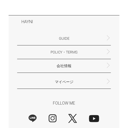
HAYNI
GUIDE
POLICY・TERMS
よくあるご質問・お問合せ
お支払いについて
配送・送料について
営業時間
ギフトサービスについて
Philosophy
一緒に働く？(HAYNI採用情報サイトへ)
for Foreigners (overseas delivery)
会社情報
返品・交換について
プライバシーポリシー
特定商取引法に基づく表示
外部送信ポリシー
株式会社HAYNI
〒532-0001
大阪府大阪市淀川区十八条3-9-35
電話番号：06-6868-9671
※お電話でのお問合せ受付は行っておりません
メール：support@hayni.jp
お問い合わせはこちらからお願いいたします
営業時間：10：00～15：00（金曜日は14：00ま
定休日： 土・日・祝祭日
※土日祝祭日はお休みをいただきます。
メールの返信は翌営業日となりますので、ご了承
マイページ
で）
ください。
新規会員登録
マイページ
会員特典について
商品レビュー一覧
FOLLOW ME