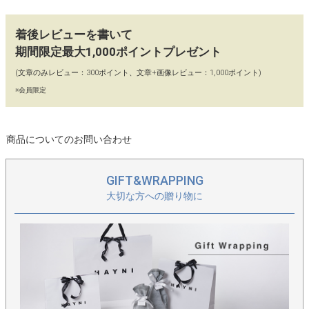
完全に開けっ放しにはなりません。
着後レビューを書いて
【コーディネート】
期間限定最大1,000ポイントプレゼント
デイリーからオケージョンシーンまで幅広く使えます。カジュア
(文章のみレビュー：300ポイント、文章+画像レビュー：1,000ポイント)
ルなコーデも大人らしくまとめるスパイスに。ワードローブにひ
※会員限定
とつあると便利なバッグです。
【カラー】
商品についてのお問い合わせ
ブラック、グレージュ、トープ、キャメル、アイボリー、ゾウグ
レー
GIFT&WRAPPING
大切な方への贈り物に
【90日間 交換・返品保証】
当店ではイメージ違い、初期不良による返品、カラー交換、不具
合交換を「往復送料店舗負担」にてお受けしております。どうぞ
お気軽にお買い物をお楽しみください。
【保存に便利な不織布付き】
保存に便利な、HAYNIロゴ入りの不織布に商品をお入れし、丁寧