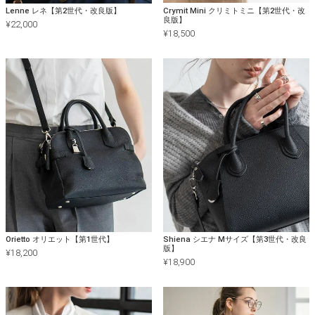
Lenne レネ【第2世代・改良版】
Crymit Mini クリミトミニ【第2世代・改
良版】
¥
22,000
¥
18,500
Orietto オリエット【第1世代】
Shiena シエナ Mサイズ【第3世代・改良
版】
¥
18,200
¥
18,900