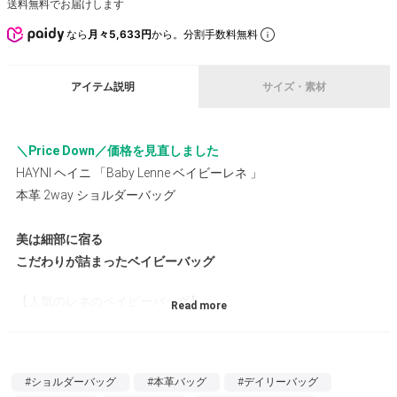
送料無料でお届けします
なら
月々5,633円
から。分割手数料無料
アイテム説明
サイズ・素材
＼Price Down／価格を見直しました
HAYNI ヘイニ 「Baby Lenne ベイビーレネ 」
本革 2way ショルダーバッグ
美は細部に宿る
こだわりが詰まったベイビーバッグ
【人気のレネのベイビーバッグ】
クラシカルで端正な顔立ちで人気のレネに、ベイビーサイズが登
場しました。
#ショルダーバッグ
#本革バッグ
#デイリーバッグ
【細部までこだわりました】