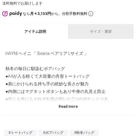
送料無料でお届けします
なら
月々3,133円
から。分割手数料無料
アイテム説明
サイズ・素材
HAYNI ヘイニ 「 Bearia ベアリア Lサイズ 」
秋冬の毎日に馴染むボアバッグ
●A4が入る軽くて大容量の舟形トートバッグ
●肩にかけられる持ち手の絶妙な長さが魅力
●内側にはマグネットボタンもあり中身の丸見え防止
●中にも外にもそれぞれ気の利いた2つのポケットつき。
【コーディネート】
通勤・通学・マザーズバッグなど秋冬の毎日に便利に使えます。
#トートバッグ
#ボアバッグ
#秋冬バッグ