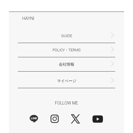
HAYNI
GUIDE
POLICY・TERMS
よくあるご質問・お問合せ
お支払いについて
配送・送料について
営業時間
ギフトサービスについて
Philosophy
一緒に働く？(HAYNI採用情報サイトへ)
for Foreigners (overseas delivery)
会社情報
返品・交換について
プライバシーポリシー
特定商取引法に基づく表示
外部送信ポリシー
株式会社HAYNI
〒532-0001
大阪府大阪市淀川区十八条3-9-35
電話番号：06-6868-9671
※お電話でのお問合せ受付は行っておりません
メール：support@hayni.jp
お問い合わせはこちらからお願いいたします
営業時間：10：00～15：00（金曜日は14：00ま
定休日： 土・日・祝祭日
※土日祝祭日はお休みをいただきます。
メールの返信は翌営業日となりますので、ご了承
マイページ
で）
ください。
新規会員登録
マイページ
会員特典について
商品レビュー一覧
FOLLOW ME