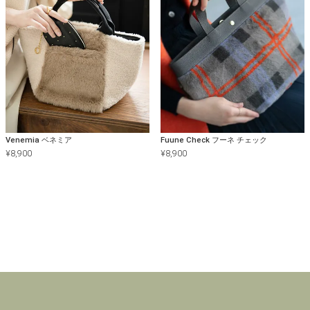
Venemia ベネミア
Fuune Check フーネ チェック
¥
8,900
¥
8,900