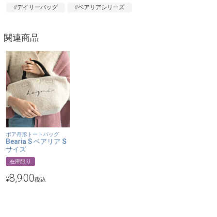
【カラー】
#デイリーバッグ
#ベアリアシリーズ
筆記体アイボリー、筆記体ブラック、HYNアイボリー、HYNブラ
ック、11アイボリー、11ブラック
関連商品
＞ベアリアSサイズはこちら
ボア舟形トートバッグ
Bearia S ベアリア S
サイズ
在庫限り
8,900
¥
税込