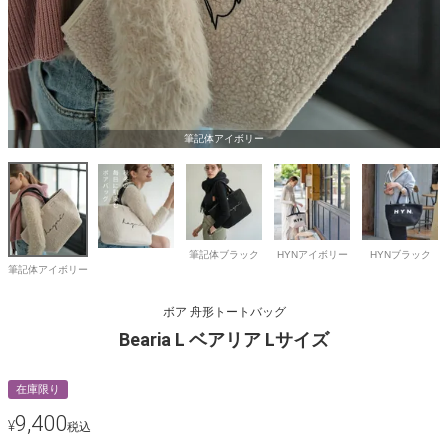
筆記体アイボリー
筆記体ブラック
HYNアイボリー
HYNブラック
筆記体アイボリー
ボア 舟形トートバッグ
Bearia L ベアリア Lサイズ
在庫限り
9,400
¥
税込