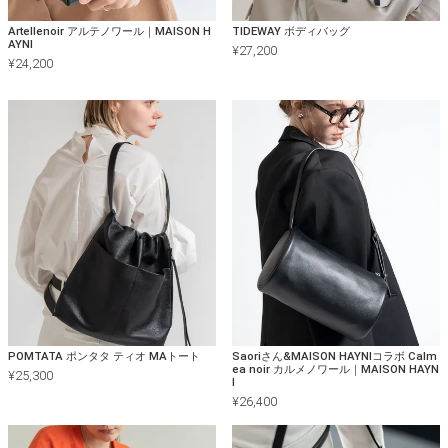
Artellenoir アルテノワール｜MAISON H
TIDEWAY ボディバッグ
AYNI
¥
27,200
¥
24,200
POMTATA ポンタタ ティオ MAトート
Saoriさん&MAISON HAYNIコラボ Calm
ea noir カルメノワール｜MAISON HAYN
¥
25,300
I
¥
26,400