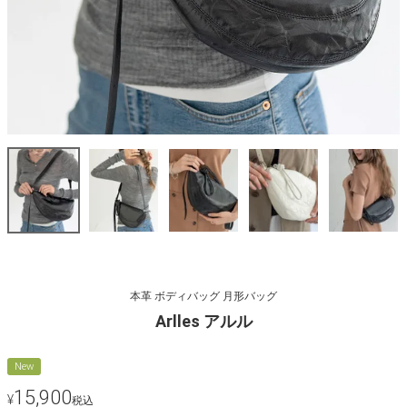
本革 ボディバッグ 月形バッグ
Arlles アルル
New
15,900
¥
税込