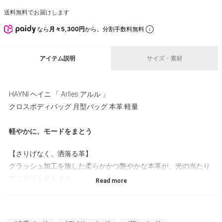
送料無料でお届けします
なら
月々5,300円
から。分割手数料無料
アイテム説明
サイズ・素材
HAYNI ヘイニ 「 Arlles アルル 」
クロスボディバッグ 月型バッグ 本革 軽量
軽やかに、モードをまとう
【さりげなく、洒落る革】
クラッシュ加工を施した柔らかかつ艶やかな本革が、光の当たり
方で表情を変えます。
つるりとしすぎず、ラフすぎない、その間の空気感が今の気分に
ちょうどいい。