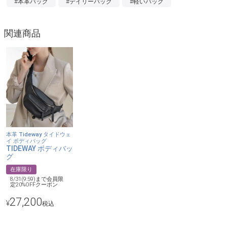
#本革バッグ
#デイリーバッグ
#軽いバッグ
【本革なのに軽い】
本革でありながら約245gと軽やか。
小ぶりな見た目に反して必要なものがしっかり入り、日常にすっ
関連商品
となじみます。
【ひとクセある輪郭】
左右非対称の変形した月型が、いつもの装いにほんの少しのひね
りを添えます。
見慣れたムーン型よりも、どこか静かで、どこか洒落て見えるバ
ランスです。
本革 Tideway タイドウェ
【計算された、短めのバランス】
イ ボディバッグ
TIDEWAY ボディバッ
短めショルダーが、肩掛けをすっきり上品に見せてくれるデザイ
グ
ン。
在庫限り
斜め掛けでは身体にフィットするボディバッグ風の持ち方にな
8/31(9:59)まで会員限
定20%OFFクーポン
り、軽快で今っぽい印象に仕上がります。
27,200
¥
税込
【カラー】
ブラック(シルバー金具) 、アイボリー(シルバー金具)