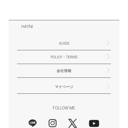
HAYNI
GUIDE
POLICY・TERMS
よくあるご質問・お問合せ
お支払いについて
配送・送料について
営業時間
ギフトサービスについて
Philosophy
一緒に働く？(HAYNI採用情報サイトへ)
for Foreigners (overseas delivery)
会社情報
返品・交換について
プライバシーポリシー
特定商取引法に基づく表示
外部送信ポリシー
株式会社HAYNI
〒532-0001
大阪府大阪市淀川区十八条3-9-35
電話番号：06-6868-9671
※お電話でのお問合せ受付は行っておりません
メール：support@hayni.jp
お問い合わせはこちらからお願いいたします
営業時間：10：00～15：00（金曜日は14：00ま
定休日： 土・日・祝祭日
※土日祝祭日はお休みをいただきます。
メールの返信は翌営業日となりますので、ご了承
マイページ
で）
ください。
新規会員登録
マイページ
会員特典について
商品レビュー一覧
FOLLOW ME