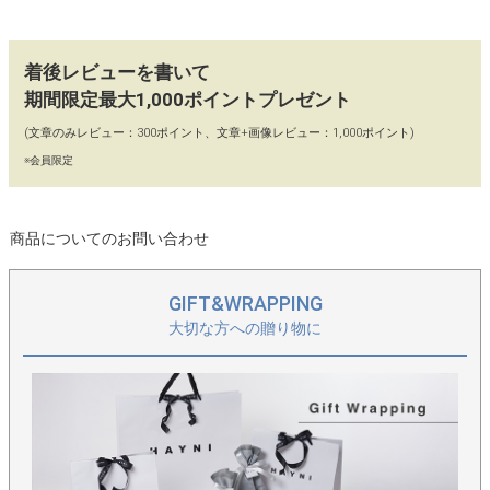
【90日間交換・返品保証】
着後レビューを書いて
当店ではイメージ違い、初期不良による返品、カラー交換、不具
期間限定最大1,000ポイントプレゼント
合交換を「往復送料店舗負担」にてお受けしております。どうぞ
お気軽にお買い物をお楽しみください。
(文章のみレビュー：300ポイント、文章+画像レビュー：1,000ポイント)
※会員限定
【保存に便利な不織布付き】
保存に便利な、HAYNIロゴ入りの不織布に商品をお入れし、丁寧
に梱包してお届けいたします。
商品についてのお問い合わせ
GIFT&WRAPPING
大切な方への贈り物に