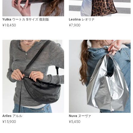
Yutka ウートカ Sサイズ 復刻版
Leolina レオリナ
¥
18,450
¥
7,900
Arlles アルル
Nuva ヌーヴァ
¥
15,900
¥
5,450