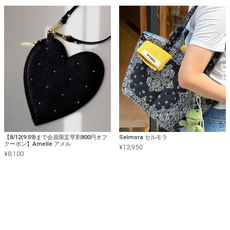
【8/12(9:59)まで会員限定早割800円オフ
Selmora セルモラ
クーポン】Amelle アメル
¥
13,950
¥
8,100