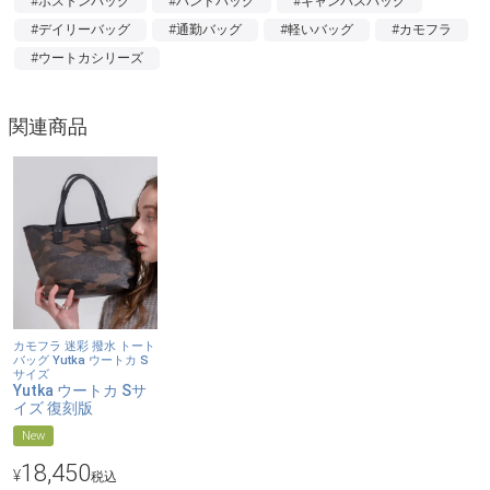
#ボストンバッグ
#ハンドバッグ
#キャンバスバッグ
見た目に反した軽やかさが魅力。毎日に寄り添う、使いやすさの
#デイリーバッグ
#通勤バッグ
#軽いバッグ
#カモフラ
ある仕上がりに。
#ウートカシリーズ
【撥水素材で安心】
本体のキャンバス生地は、PVC加工を施した撥水仕様。ツヤとハ
関連商品
リのある素材感で、気軽に持ちやすいのもポイント。
【品のいい迷彩】
同色系でまとめた迷彩柄は、主張しすぎず、それでいて印象に残
る仕上がり。カジュアルに寄せすぎず、きれいめな装いにもなじ
みます。
【ディテールで魅せる】
片側のオープンポケットをあえて「顔」に。ハンドルと同色のパ
カモフラ 迷彩 撥水 トート
バッグ Yutka ウートカ S
イピングが輪郭を引き締め、シンプルな中にさりげない表情をつ
サイズ
Yutka ウートカ Sサ
くります。
イズ 復刻版
また、あえてショルダーは付けず、ハンドバッグとして持つ美し
New
さを大切にしました。
18,450
¥
税込