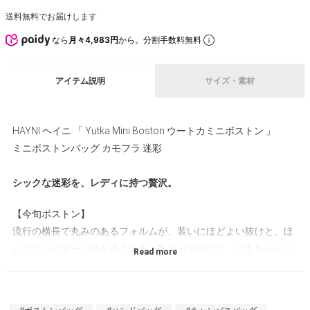
送料無料でお届けします
なら
月々4,983円
から。分割手数料無料
アイテム説明
サイズ・素材
HAYNI ヘイニ 「 Yutka Mini Boston ウートカミニボストン 」
ミニボストンバッグ カモフラ 迷彩
シックな迷彩を、レディに持つ贅沢。
【今旬ボストン】
流行の横長で丸みのあるフォルムが、装いにほどよい抜けと、ほ
んの少しのモード感を添えます。気張らず持てて、でもちゃんと
洒落て見える、今の気分に合うバランスです。
【約205gの軽やかさ】