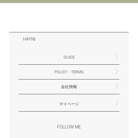
HAYNI
GUIDE
POLICY・TERMS
よくあるご質問・お問合せ
お支払いについて
配送・送料について
営業時間
ギフトサービスについて
Philosophy
一緒に働く？(HAYNI採用情報サイトへ)
for Foreigners (overseas delivery)
会社情報
返品・交換について
プライバシーポリシー
特定商取引法に基づく表示
外部送信ポリシー
株式会社HAYNI
〒532-0001
大阪府大阪市淀川区十八条3-9-35
電話番号：06-6868-9671
※お電話でのお問合せ受付は行っておりません
メール：support@hayni.jp
お問い合わせはこちらからお願いいたします
営業時間：10：00～15：00（金曜日は14：00ま
定休日： 土・日・祝祭日
※土日祝祭日はお休みをいただきます。
メールの返信は翌営業日となりますので、ご了承
マイページ
で）
ください。
新規会員登録
マイページ
会員特典について
商品レビュー一覧
FOLLOW ME