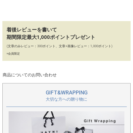
【ユニセックスに】
ブラックは迷彩に慣れていない方にも取り入れやすく、ホワイト
は今風のどこかレトロで軽やかなムード。性別を問わず持ちやす
く、チャームを添えて楽しむのもおすすめです。
着後レビューを書いて
期間限定最大1,000ポイントプレゼント
【カラー】
(文章のみレビュー：300ポイント、文章+画像レビュー：1,000ポイント)
迷彩×ブラック、迷彩×ホワイト
※会員限定
【90日間交換・返品保証】
当店ではイメージ違い、初期不良による返品、カラー交換、不具
商品についてのお問い合わせ
合交換を「往復送料店舗負担」にてお受けしております。どうぞ
お気軽にお買い物をお楽しみください。
GIFT&WRAPPING
【保存に便利な不織布付き】
大切な方への贈り物に
保存に便利な、HAYNIロゴ入りの不織布に商品をお入れし、丁寧
に梱包してお届けいたします。