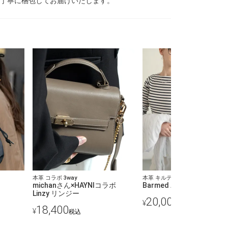
、丁寧に梱包してお届けいたします。
本革 コラボ 3way
本革 キルティング チェーンバッ
michanさん×HAYNIコラボ
Barmed バルメド
Linzy リンジー
20,000
¥
税込
18,400
¥
税込