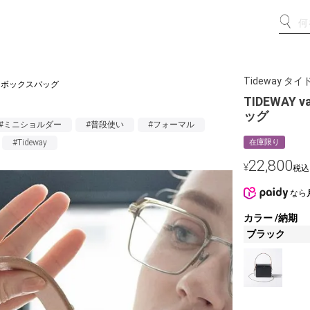
Tideway 
ニティボックスバッグ
TIDEWAY
ッグ
#ミニショルダー
#普段使い
#フォーマル
#Tideway
在庫限り
22,800
¥
税込
なら
カラー
納期
ブラック