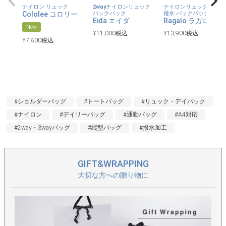
ナイロン リュック
2wayナイロンリュック
ナイロンリュック はっ水
Cololee コロリー
バックパック
撥水 バックパック
Eida エイダ
Ragalo ラガロ
New
¥
11,000
税込
¥
13,900
税込
¥
7,800
税込
#ショルダーバッグ
#トートバッグ
#リュック・デイパック
#ナイロン
#デイリーバッグ
#通勤バッグ
#A4対応
#2way・3wayバッグ
#縦型バッグ
#撥水加工
GIFT&WRAPPING
大切な方への贈り物に