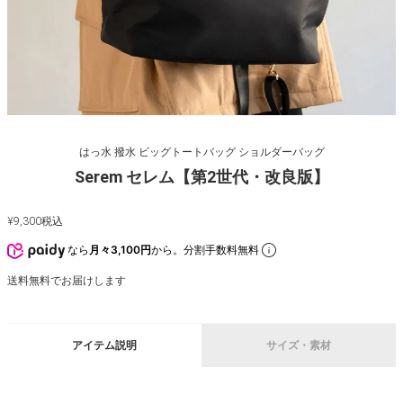
はっ水 撥水 ビッグトートバッグ ショルダーバッグ
Serem セレム【第2世代・改良版】
¥
9,300
税込
なら
月々3,100円
から。分割手数料無料
送料無料でお届けします
アイテム説明
サイズ・素材