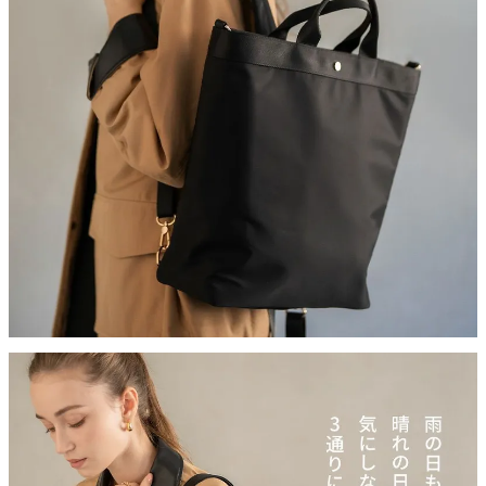
【頼れる収納力】
A4サイズやノートパソコンもすっぽり。通勤・通学はもちろん、
旅行やマザーズバッグ、推し活まで大活躍。荷物が多い日も、見
た目すっきりにまとめてくれます。
【ポケットもいろいろ】
細かなアイテムをすぐに取り出せるようポケットもしっかりと装
備。
【カラー】
ブラック
【90日間交換・返品保証】
当店ではイメージ違い、初期不良による返品、カラー交換、不具
合交換を「往復送料店舗負担」にてお受けしております。どうぞ
お気軽にお買い物をお楽しみください。
【保存に便利な不織布付き】