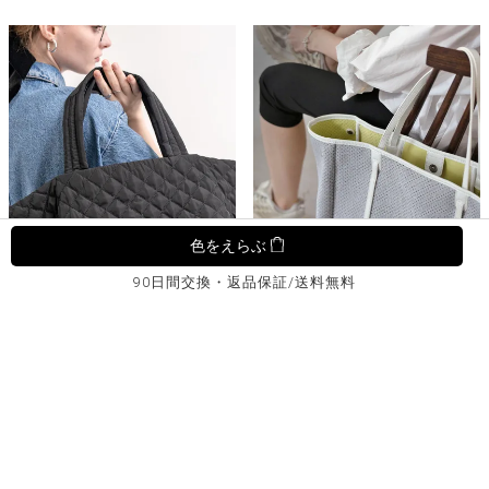
色をえらぶ
90日間交換・返品保証/送料無料
Mitcof ミトコフ Lサイズ
Traviee トラヴィ
¥
10,840
¥
11,000