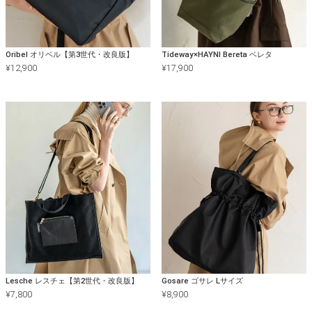
Oribel オリベル【第3世代・改良版】
Tideway×HAYNI Bereta ベレタ
¥
12,900
¥
17,900
Lesche レスチェ【第2世代・改良版】
Gosare ゴサレ Lサイズ
¥
7,800
¥
8,900