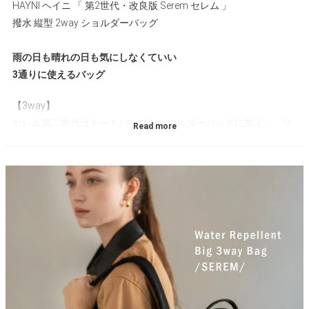
HAYNI ヘイニ 「 第2世代・改良版 Serem セレム 」
撥水 縦型 2way ショルダーバッグ
雨の日も晴れの日も気にしなくていい
3通りに使えるバッグ
【3way】
セレム第二世代はトートバッグ、ショルダーバッグに加え、「リ
ュックサック」としても使用可能。シーンやコーデに合わせて持
ち方を変えられるから、毎日の相棒にぴったり。
【雨の日も安心】
検査機関で撥水性能を実証済み。少々の雨ならしっかり弾くの
で、天気を気にせずお出かけできます。
【上品でシンプルなデザイン】
シンプルでベーシックなシルエットに、上品さが香るデザイン。
大きさはありますが野暮ったくありません。カジュアルにもきれ
いめにもなじむから、シーンを選ばず使えます。