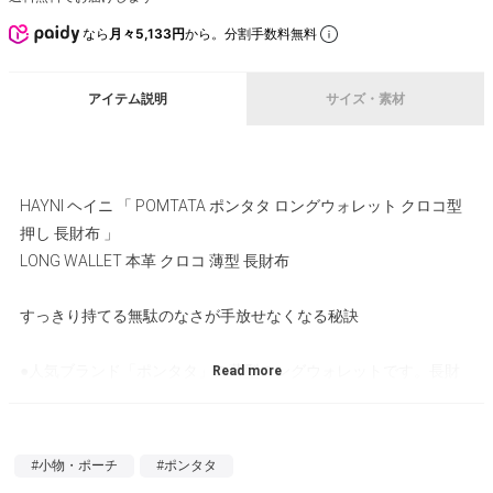
なら
月々5,133円
から。分割手数料無料
アイテム説明
サイズ・素材
HAYNI ヘイニ 「 POMTATA ポンタタ ロングウォレット クロコ型
押し 長財布 」
LONG WALLET 本革 クロコ 薄型 長財布
すっきり持てる無駄のなさが手放せなくなる秘訣
●人気ブランド「ポンタタ」の薄型ロングウォレットです。長財
布なのに軽量でスリム。重くなくて軽い長財布をお探しの方にお
すすめ。
#小物・ポーチ
#ポンタタ
●しなやかなバッファローレザーにクロコを型押ししました。品