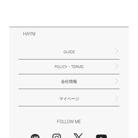
HAYNI
GUIDE
POLICY・TERMS
よくあるご質問・お問合せ
お支払いについて
配送・送料について
営業時間
ギフトサービスについて
Philosophy
一緒に働く？(HAYNI採用情報サイトへ)
for Foreigners (overseas delivery)
会社情報
返品・交換について
プライバシーポリシー
特定商取引法に基づく表示
外部送信ポリシー
株式会社HAYNI
〒532-0001
大阪府大阪市淀川区十八条3-9-35
電話番号：06-6868-9671
※お電話でのお問合せ受付は行っておりません
メール：support@hayni.jp
お問い合わせはこちらからお願いいたします
営業時間：10：00～15：00（金曜日は14：00ま
定休日： 土・日・祝祭日
※土日祝祭日はお休みをいただきます。
メールの返信は翌営業日となりますので、ご了承
マイページ
で）
ください。
新規会員登録
マイページ
会員特典について
商品レビュー一覧
FOLLOW ME