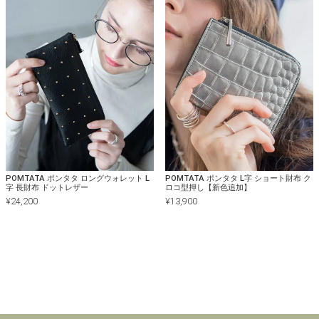
POMTATA ポンタタ ロングウォレット L
POMTATA ポンタタ L字 ショート財布 ク
字 長財布 ドットレザー
ロコ型押し【新色追加】
¥
24,200
¥
13,900