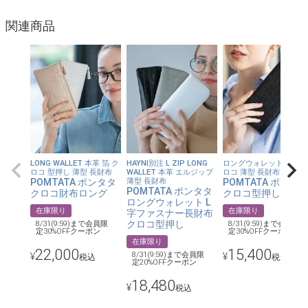
の良さが際立ちます。
関連商品
●安心の日本製。
●厚みは最大約1センチとスリムでシンプル。
●背面にはコインを入れられるファスナーポケット付き。片側に
マチがあって中が確認しやすくなっています。
LONG WALLET 本革 箔 ク
HAYNI別注 L ZIP LONG
ロングウォレット 本革 
【コーディネート】
ロコ 型押し 薄型 長財布
WALLET 本革 エルジップ
ロコ 薄型 長財布
ベーシックカラーにクロコを型押しで大人っぽく洗練された雰囲
POMTATA ポンタタ
薄型 長財布
POMTATA ポンタ
POMTATA ポンタタ
クロコ財布ロング
クロコ型押し長財
気が様々なシーンに似合います。
ロングウォレット L
在庫限り
在庫限り
字ファスナー長財布
クロコ型押し
8/31(9:59)まで会員限
8/31(9:59)まで会員限
定30%OFFクーポン
定30%OFFクーポン
【カラー】
在庫限り
ブラック、グレージュ
22,000
15,400
8/31(9:59)まで会員限
¥
¥
税込
税込
定20%OFFクーポン
18,480
¥
税込