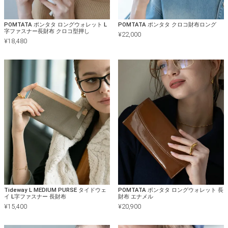
POMTATA ポンタタ ロングウォレット L
POMTATA ポンタタ クロコ財布ロング
字ファスナー長財布 クロコ型押し
¥
22,000
¥
18,480
Tideway L MEDIUM PURSE タイドウェ
POMTATA ポンタタ ロングウォレット 長
イ L字ファスナー 長財布
財布 エナメル
¥
15,400
¥
20,900