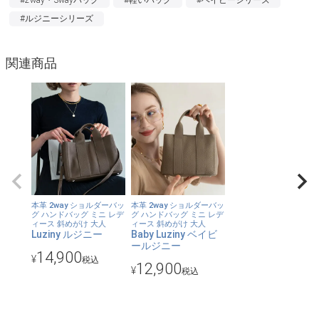
手に取った瞬間に感じるしなやかさが魅力。
#ルジニーシリーズ
【ミニマムなサイズ感でしっかり入る】
関連商品
小さくともマチがしっかりあるからスマホ、ミニ財布、ポーチや
小物などの必需品も無駄なく収まります。
【3つのポケット付き】
内ポケットもついているから、大切なものも、すぐに取り出した
いものも、きちんと分けて収納できます。
【永く愛せる定番色】
各カラーとも使いやすいベーシックな飽きのこない色合いで、長
本革 2way ショルダーバッ
本革 2way ショルダーバッ
グ ハンドバッグ ミニ レデ
グ ハンドバッグ ミニ レデ
く愛用できます。
ィース 斜めがけ 大人
ィース 斜めがけ 大人
Luziny ルジニー
Baby Luziny ベイビ
ールジニー
14,900
【どんなコーデにも似合う】
¥
税込
12,900
¥
税込
シンプルで上質なので、カジュアルもキレイ目もすっきり引き立
てます。