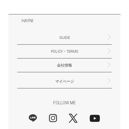
HAYNI
GUIDE
POLICY・TERMS
よくあるご質問・お問合せ
お支払いについて
配送・送料について
営業時間
ギフトサービスについて
Philosophy
一緒に働く？(HAYNI採用情報サイトへ)
for Foreigners (overseas delivery)
会社情報
返品・交換について
プライバシーポリシー
特定商取引法に基づく表示
外部送信ポリシー
株式会社HAYNI
〒532-0001
大阪府大阪市淀川区十八条3-9-35
電話番号：06-6868-9671
※お電話でのお問合せ受付は行っておりません
メール：support@hayni.jp
お問い合わせはこちらからお願いいたします
営業時間：10：00～15：00（金曜日は14：00ま
定休日： 土・日・祝祭日
※土日祝祭日はお休みをいただきます。
メールの返信は翌営業日となりますので、ご了承
マイページ
で）
ください。
新規会員登録
マイページ
会員特典について
商品レビュー一覧
FOLLOW ME