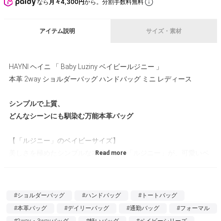
なら
月々4,300円
から。分割手数料無料
アイテム説明
サイズ・素材
HAYNI ヘイニ 「 Baby Luziny ベイビールジニー 」
本革 2way ショルダーバッグ ハンドバッグ ミニ レディース
シンプルで上質、
どんなシーンにも馴染む万能本革バッグ
【「ルジニー」のベイビーサイズ】
美しさを極めたシンプルな本革バッグ「ルジニー」が、可愛いベ
イビーサイズになりました。小さくなっても変わらない上質さと
使いやすさで、軽やかに持ち歩ける新しい相棒です。
#ショルダーバッグ
#ハンドバッグ
#トートバッグ
【上質本革を使用】
#本革バッグ
#デイリーバッグ
#通勤バッグ
#フォーマル
オリジナルサイズと同様、シボの効いた本革を使用しています。
#2way・3wayバッグ
#軽いバッグ
#ベイビーシリーズ