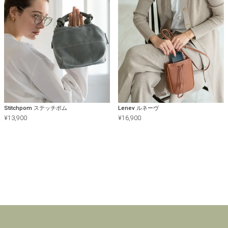
Stitchpom ステッチポム
Lenev ルネーヴ
¥
13,900
¥
16,900