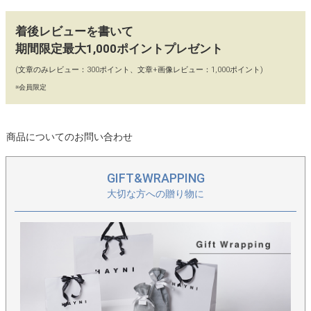
【2way】
ショルダーバッグ・ハンドバッグの2Way仕様。ショルダーベル
着後レビューを書いて
トの長さ調節も可能です。
期間限定最大1,000ポイントプレゼント
(文章のみレビュー：300ポイント、文章+画像レビュー：1,000ポイント)
【カラー】
※会員限定
ブラック、グレージュ、トープ、キャメル
【90日間 交換・返品保証】
商品についてのお問い合わせ
当店ではイメージ違い、初期不良による返品、カラー交換、不具
合交換を「往復送料店舗負担」にてお受けしております。どうぞ
GIFT&WRAPPING
お気軽にお買い物をお楽しみください。
大切な方への贈り物に
【保存に便利な不織布付き】
保存に便利な、HAYNIロゴ入りの不織布に商品をお入れし、丁寧
に梱包してお届けいたします。
＞オリジナルサイズのルジニーはこちら