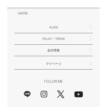
HAYNI
GUIDE
POLICY・TERMS
よくあるご質問・お問合せ
お支払いについて
配送・送料について
営業時間
ギフトサービスについて
Philosophy
一緒に働く？(HAYNI採用情報サイトへ)
for Foreigners (overseas delivery)
会社情報
返品・交換について
プライバシーポリシー
特定商取引法に基づく表示
外部送信ポリシー
株式会社HAYNI
〒532-0001
大阪府大阪市淀川区十八条3-9-35
電話番号：06-6868-9671
※お電話でのお問合せ受付は行っておりません
メール：support@hayni.jp
お問い合わせはこちらからお願いいたします
営業時間：10：00～15：00（金曜日は14：00ま
定休日： 土・日・祝祭日
※土日祝祭日はお休みをいただきます。
メールの返信は翌営業日となりますので、ご了承
マイページ
で）
ください。
新規会員登録
マイページ
会員特典について
商品レビュー一覧
FOLLOW ME