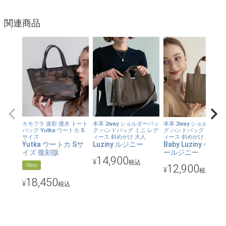
【上質な本革が際立つデザイン】
HAYNI自慢の本革が際立つシンプルな形状に、異素材のハンドル
関連商品
を組み合わせてこなれた雰囲気に仕上げております。革の質感は
ダークグレー×ブラック・フォググレー×ブラックはマット、それ
以外のカラーはややツヤのある仕上がりです。
【内装生地まで抜かりなく】
ハリがあって光沢感のある素材を使用。視認性も高く、物が探し
やすいです。
カモフラ 迷彩 撥水 トート
本革 2way ショルダーバッ
本革 2way ショルダーバ
バッグ Yutka ウートカ S
グ ハンドバッグ ミニ レデ
グ ハンドバッグ ミニ レ
【使い勝手のよいサイズ感】
サイズ
ィース 斜めがけ 大人
ィース 斜めがけ 大人
Yutka ウートカ Sサ
Luziny ルジニー
Baby Luziny ベイビ
長財布やポーチ、手帳、エコバッグなどお出掛けの必需品が収ま
イズ 復刻版
ールジニー
るコンパクトなサイズ感です。開閉はマグネットボタン仕様なの
14,900
¥
税込
New
12,900
¥
で、荷物の出し入れをスムーズに行うことができます。
税込
18,450
¥
税込
【カラー】
ブラック×ブラック、ライトグレージュ×アイボリー、アイボリー
×ライトグレー、ネイビー×ネイビー、ダークグレー×ブラック、