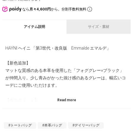
なら
月々4,600円
から。分割手数料無料
アイテム説明
サイズ・素材
HAYNI ヘイニ 「第3世代・改良版 Emmalde エマルデ」
【新色追加】
マットな質感のある本革を使用した「フォググレー×ブラック」
が仲間入り。少し青みがかった抜け感のあるグレーは、幅広いコ
ーデにご使用いただけます。
【改良ポイント】
大好評いただいているロングセラーの「エマルデ」。この改良版
では、ニュアンスカラーがラインナップに加わり、バッグ正面の
チャームをオリジナルチャームに変更しました。
#トートバッグ
#本革バッグ
#デイリーバッグ