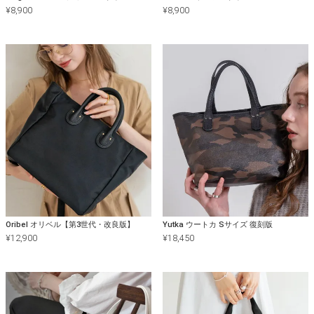
¥
8,900
¥
8,900
Oribel オリベル【第3世代・改良版】
Yutka ウートカ Sサイズ 復刻版
¥
12,900
¥
18,450